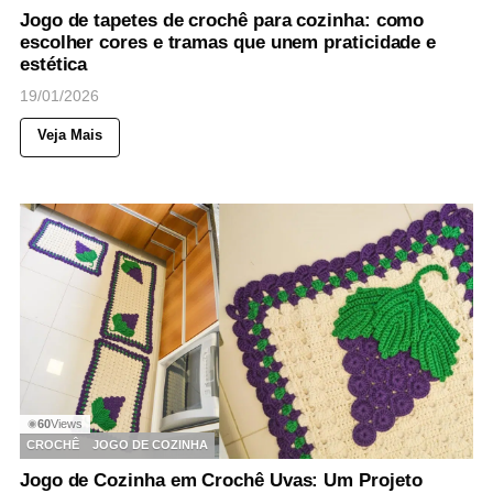
Jogo de tapetes de crochê para cozinha: como
escolher cores e tramas que unem praticidade e
estética
19/01/2026
Veja Mais
60
Views
◉
CROCHÊ
JOGO DE COZINHA
Jogo de Cozinha em Crochê Uvas: Um Projeto