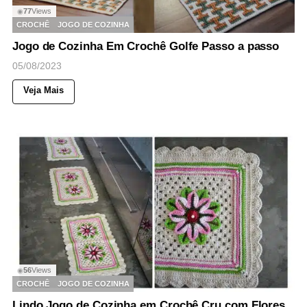
77
Views
◉
CROCHÊ
JOGO DE COZINHA
Jogo de Cozinha Em Crochê Golfe Passo a passo
05/08/2023
Veja Mais
56
Views
◉
CROCHÊ
JOGO DE COZINHA
Lindo Jogo de Cozinha em Crochê Cru com Flores