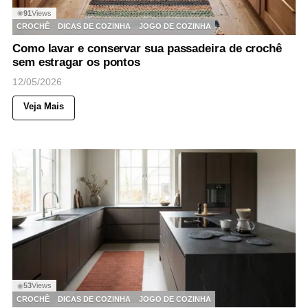
91
Views
◉
CROCHÊ
DICAS DE COZINHA
JOGO DE COZINHA
Como lavar e conservar sua passadeira de crochê
sem estragar os pontos
12/05/2026
Veja Mais
53
Views
◉
CROCHÊ
DICAS DE COZINHA
JOGO DE COZINHA