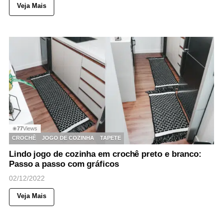
Veja Mais
77
Views
◉
CROCHÊ
JOGO DE COZINHA
TAPETE
Lindo jogo de cozinha em crochê preto e branco:
Passo a passo com gráficos
02/12/2022
Veja Mais