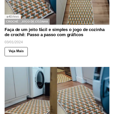
41
Views
◉
CROCHÊ
JOGO DE COZINHA
Faça de um jeito fácil e simples o jogo de cozinha
de crochê: Passo a passo com gráficos
03/01/2024
Veja Mais