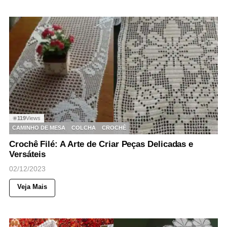
119
Views
◉
CAMINHO DE MESA
COLCHA
CROCHÊ
Crochê Filé: A Arte de Criar Peças Delicadas e
Versáteis
02/12/2023
Veja Mais