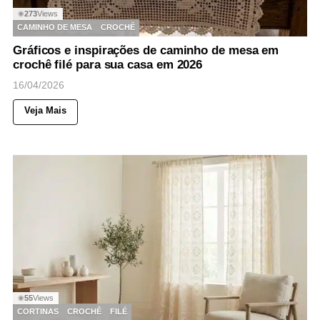
273
Views
◉
CAMINHO DE MESA
CROCHÊ
Gráficos e inspirações de caminho de mesa em
crochê filé para sua casa em 2026
16/04/2026
Veja Mais
55
Views
◉
CORTINAS
CROCHÊ
FILÉ