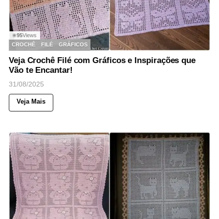
95
Views
◉
CROCHÊ
FILÉ
GRÁFICOS
Veja Crochê Filé com Gráficos e Inspirações que
Vão te Encantar!
31/08/2025
Veja Mais