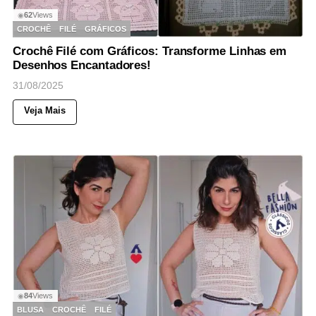
62
Views
◉
CROCHÊ
FILÉ
GRÁFICOS
Crochê Filé com Gráficos: Transforme Linhas em
Desenhos Encantadores!
31/08/2025
Veja Mais
84
Views
◉
BLUSA
CROCHÊ
FILÉ