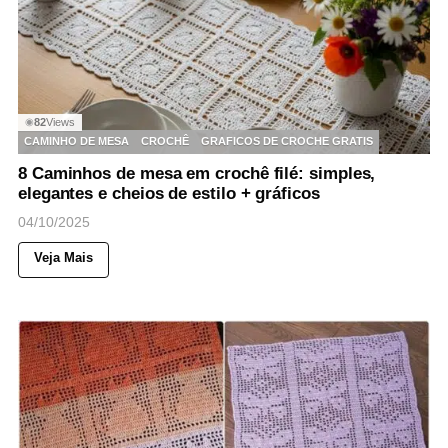
82
Views
◉
CAMINHO DE MESA
CROCHÊ
GRAFICOS DE CROCHE GRATIS
8 Caminhos de mesa em crochê filé: simples,
elegantes e cheios de estilo + gráficos
04/10/2025
Veja Mais