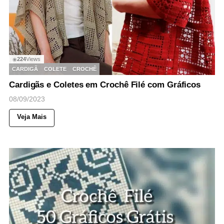
224
Views
◉
CARDIGÃ
COLETE
CROCHÊ
Cardigãs e Coletes em Crochê Filé com Gráficos
08/09/2023
Veja Mais