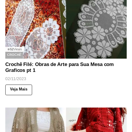
52
Views
◉
CROCHÊ
Crochê Filé: Obras de Arte para Sua Mesa com
Graficos pt 1
02/11/2023
Veja Mais