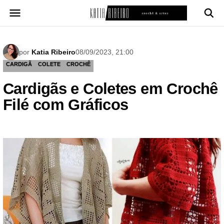
Pular
para
o
conteúdo
por
Katia Ribeiro
08/09/2023, 21:00
CARDIGÃ
COLETE
CROCHÊ
Cardigãs e Coletes em Crochê
Filé com Gráficos