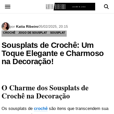
Pular
para
o
conteúdo
por
Katia Ribeiro
05/02/2025, 20:15
CROCHÊ
JOGO DE SOUSPLAT
SOUSPLAT
Sousplats de Crochê: Um
Toque Elegante e Charmoso
na Decoração!
O Charme dos Sousplats de
Crochê na Decoração
Os sousplats de
crochê
são itens que transcendem sua