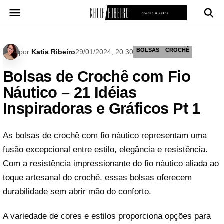
Pular
para
o
conteúdo
BOLSAS
CROCHÊ
por
Katia Ribeiro
29/01/2024, 20:30
Bolsas de Crochê com Fio
Náutico – 21 Idéias
Inspiradoras e Gráficos Pt 1
As bolsas de crochê com fio náutico representam uma
fusão excepcional entre estilo, elegância e resistência.
Com a resistência impressionante do fio náutico aliada ao
toque artesanal do crochê, essas bolsas oferecem
durabilidade sem abrir mão do conforto.
A variedade de cores e estilos proporciona opções para