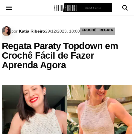
Pular
para
o
conteúdo
CROCHÊ
REGATA
por
Katia Ribeiro
29/12/2023, 18:00
Regata Paraty Topdown em
Crochê Fácil de Fazer
Aprenda Agora