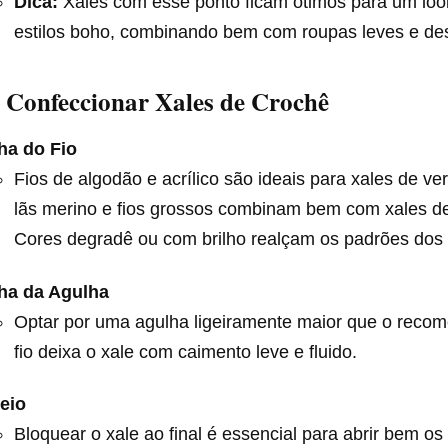
Dica:
Xales com esse ponto ficam ótimos para um loo
estilos boho, combinando bem com roupas leves e de
 Confeccionar Xales de Crochê
ha do Fio
Fios de algodão e acrílico são ideais para xales de v
lãs merino e fios grossos combinam bem com xales de
Cores degradê ou com brilho realçam os padrões dos 
ha da Agulha
Optar por uma agulha ligeiramente maior que o reco
fio deixa o xale com caimento leve e fluido.
eio
Bloquear o xale ao final é essencial para abrir bem os