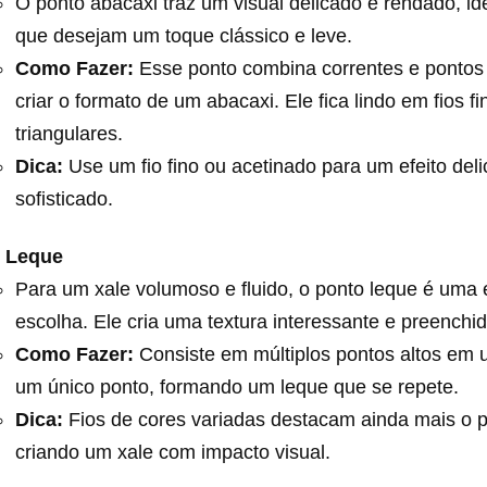
O ponto abacaxi traz um visual delicado e rendado, id
que desejam um toque clássico e leve.
Como Fazer:
Esse ponto combina correntes e pontos 
criar o formato de um abacaxi. Ele fica lindo em fios fi
triangulares.
Dica:
Use um fio fino ou acetinado para um efeito del
sofisticado.
 Leque
Para um xale volumoso e fluido, o ponto leque é uma 
escolha. Ele cria uma textura interessante e preenchid
Como Fazer:
Consiste em múltiplos pontos altos em
um único ponto, formando um leque que se repete.
Dica:
Fios de cores variadas destacam ainda mais o p
criando um xale com impacto visual.