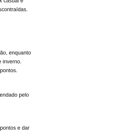
k casual e
scontraídas.
erão, enquanto
 inverno.
pontos.
mendado pelo
 pontos e dar