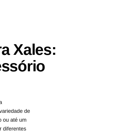
a Xales:
essório
a
variedade de
o ou até um
r diferentes