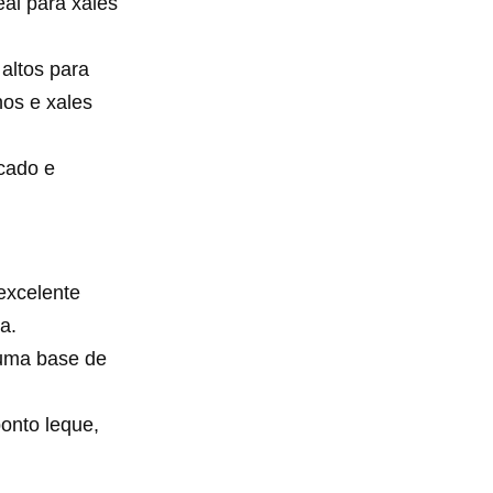
eal para xales
altos para
nos e xales
icado e
excelente
a.
 uma base de
onto leque,