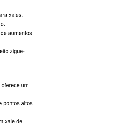
ara xales.
do.
a de aumentos
ito zigue-
s oferece um
 pontos altos
m xale de