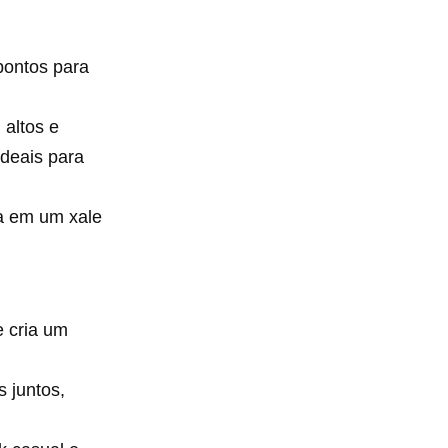
pontos para
altos e
ideais para
a em um xale
e cria um
 juntos,