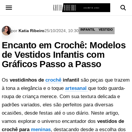
Pular
para
o
conteúdo
INFANTIL
VESTIDO
por
Katia Ribeiro
25/10/2024, 10:30
Encanto em Crochê: Modelos
de Vestidos Infantis com
Gráficos Passo a Passo
Os
vestidinhos de
crochê
infantil
são peças que trazem
à tona a elegância e o toque
artesanal
que todo guarda-
roupa de criança merece. Com sua textura delicada e
padrões variados, eles são perfeitos para diversas
ocasiões, desde festas até o uso diário. Neste artigo,
vamos explorar o universo encantador dos
vestidos de
crochê para
meninas
, destacando desde a escolha dos