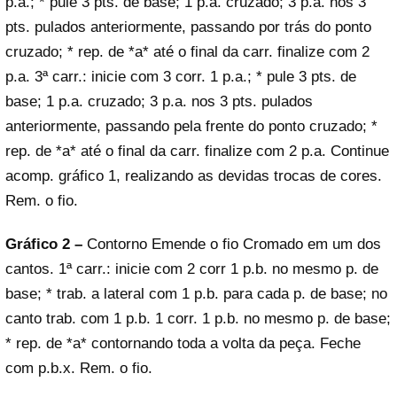
p.a.; * pule 3 pts. de base; 1 p.a. cruzado; 3 p.a. nos 3
pts. pulados anteriormente, passando por trás do ponto
cruzado; * rep. de *a* até o final da carr. finalize com 2
p.a. 3ª carr.: inicie com 3 corr. 1 p.a.; * pule 3 pts. de
base; 1 p.a. cruzado; 3 p.a. nos 3 pts. pulados
anteriormente, passando pela frente do ponto cruzado; *
rep. de *a* até o final da carr. finalize com 2 p.a. Continue
acomp. gráfico 1, realizando as devidas trocas de cores.
Rem. o fio.
Gráfico 2 –
Contorno Emende o fio Cromado em um dos
cantos. 1ª carr.: inicie com 2 corr 1 p.b. no mesmo p. de
base; * trab. a lateral com 1 p.b. para cada p. de base; no
canto trab. com 1 p.b. 1 corr. 1 p.b. no mesmo p. de base;
* rep. de *a* contornando toda a volta da peça. Feche
com p.b.x. Rem. o fio.