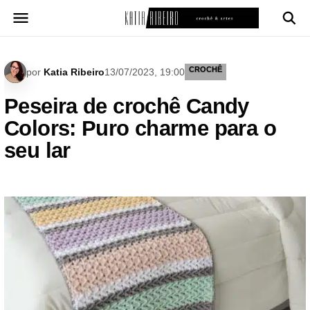
Pular
para
o
conteúdo
CROCHÊ
por
Katia Ribeiro
13/07/2023, 19:00
Peseira de crochê Candy
Colors: Puro charme para o
seu lar