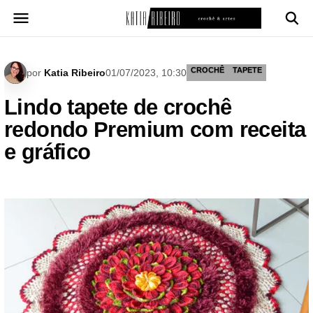
Pular
para
o
conteúdo
CROCHÊ
TAPETE
por
Katia Ribeiro
01/07/2023, 10:30
Lindo tapete de crochê
redondo Premium com receita
e gráfico