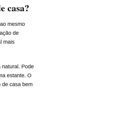
de casa?
s ao mesmo
sação de
al mais
 natural. Pode
uma estante. O
 de casa bem