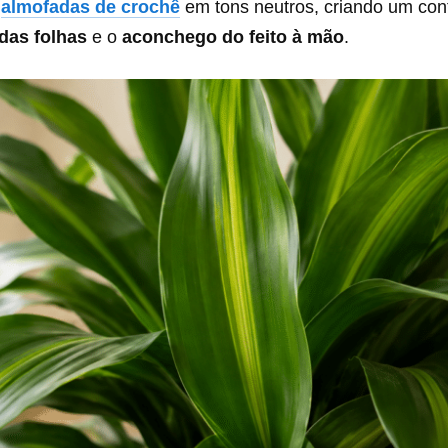
m
almofadas de crochê
em tons neutros, criando um cont
das folhas
e o
aconchego do feito à mão
.