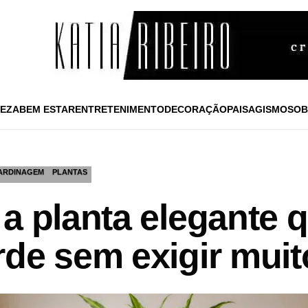
EZA
BEM ESTAR
ENTRETENIMENTO
DECORAÇÃO
PAISAGISMO
SOB
ARDINAGEM
PLANTAS
a planta elegante q
rde sem exigir mui