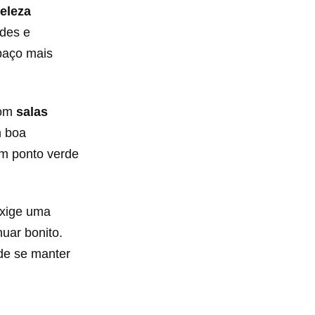
eleza
rdes e
paço mais
com
salas
m boa
 um ponto verde
exige uma
uar bonito.
de se manter