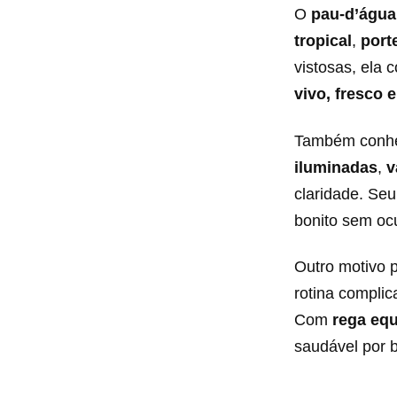
O
pau-d’água
tropical
,
port
vistosas, ela
vivo, fresco 
Também conh
iluminadas
,
v
claridade. Seu
bonito sem oc
Outro motivo 
rotina complic
Com
rega equ
saudável por 