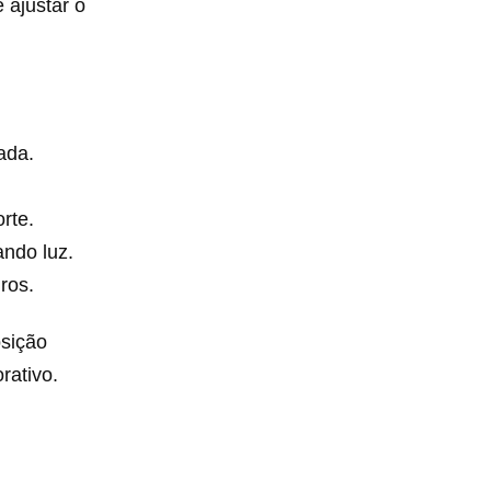
 ajustar o
ada.
rte.
ando luz.
ros.
sição
rativo.