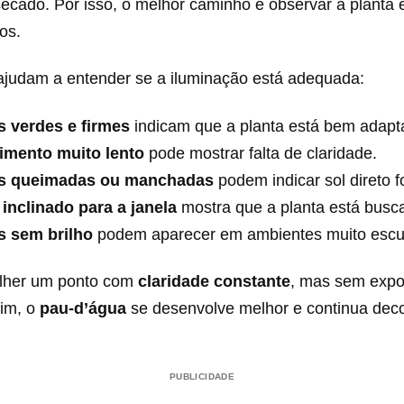
ecado. Por isso, o melhor caminho é observar a planta e
os.
 ajudam a entender se a iluminação está adequada:
s verdes e firmes
indicam que a planta está bem adapt
imento muito lento
pode mostrar falta de claridade.
s queimadas ou manchadas
podem indicar sol direto fo
 inclinado para a janela
mostra que a planta está busc
s sem brilho
podem aparecer em ambientes muito escu
olher um ponto com
claridade constante
, mas sem expo
sim, o
pau-d’água
se desenvolve melhor e continua deco
PUBLICIDADE