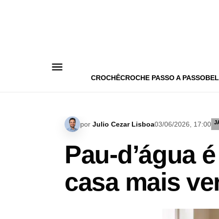
Pular
para
o
conteúdo
CROCHÊ
CROCHE PASSO A PASSO
BEL
J
por
Julio Cezar Lisboa
03/06/2026, 17:00
Pau-d’água é 
casa mais ve