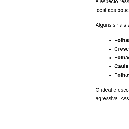
e aspecto ress
local aos pouc
Alguns sinais
Folha
Cresc
Folha
Caule
Folha
O ideal é esc
agressiva. As