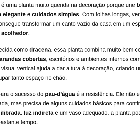
é uma planta muito querida na decoração porque une
b
e elegante
e
cuidados simples
. Com folhas longas, ve
 consegue transformar um canto vazio da casa em um es
e acolhedor
.
ecida como
dracena
, essa planta combina muito bem 
arandas cobertas
, escritórios e ambientes internos co
 visual vertical ajuda a dar altura à decoração, criando
upar tanto espaço no chão.
para o sucesso do
pau-d’água
é a resistência. Ele não 
ada, mas precisa de alguns cuidados básicos para contin
ilibrada
,
luz indireta
e um vaso adequado, a planta po
bastante tempo.