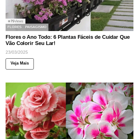
75
Views
◉
FLORES
PAISAGISMO
Flores o Ano Todo: 6 Plantas Fáceis de Cuidar Que
Vão Colorir Seu Lar!
23/03/2025
Veja Mais