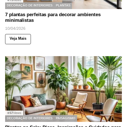
DECORAÇÃO DE INTERIORES
PLANTAS
7 plantas perfeitas para decorar ambientes
minimalistas
10/04/2026
Veja Mais
57
Views
◉
DECORAÇÃO DE INTERIORES
PAISAGISMO