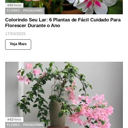
61
Views
◉
FLORES
PAISAGISMO
Colorindo Seu Lar: 6 Plantas de Fácil Cuidado Para
Florescer Durante o Ano
17/03/2025
Veja Mais
62
Views
◉
FLORES
PAISAGISMO