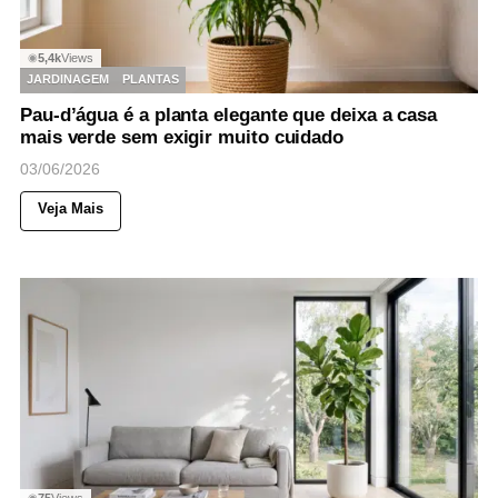
5,4k
Views
◉
JARDINAGEM
PLANTAS
Pau-d’água é a planta elegante que deixa a casa
mais verde sem exigir muito cuidado
03/06/2026
Veja Mais
75
Views
◉