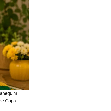
 manequim
 de Copa.