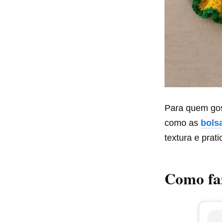
Para quem gos
como as
bols
textura e prat
Como faz