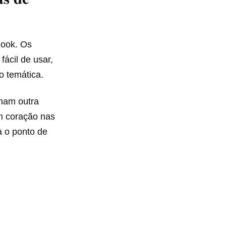
look. Os
fácil de usar,
 temática.
nham outra
m coração nas
a o ponto de