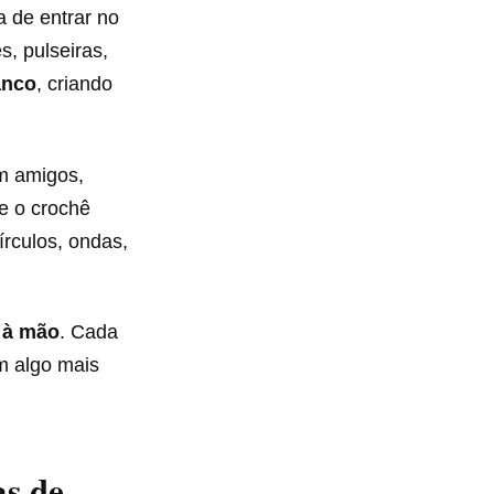
a de entrar no
, pulseiras,
anco
, criando
om amigos,
e o crochê
írculos, ondas,
o à mão
. Cada
em algo mais
as de