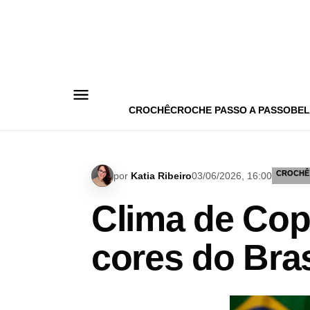
Pular
para
o
conteúdo
CROCHÊ
CROCHE PASSO A PASSO
BEL
CROCHÊ
por
Katia Ribeiro
03/06/2026, 16:00
Clima de Cop
cores do Bras