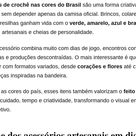
s de crochê nas cores do Brasil
são uma forma criativ
sem depender apenas da camisa oficial. Brincos, colares
presilhas ganham vida com o
verde, amarelo, azul e br
 artesanais e cheias de personalidade.
acessório combina muito com dias de jogo, encontros c
as e produções descontraídas. O mais interessante é qu
ar com formatos variados, desde
corações e flores
até c
eças inspiradas na bandeira.
r as cores do país, esses itens também valorizam o
feit
cuidado, tempo e criatividade, transformando o visual 
tivo.
 dos acessórios artesanais em di