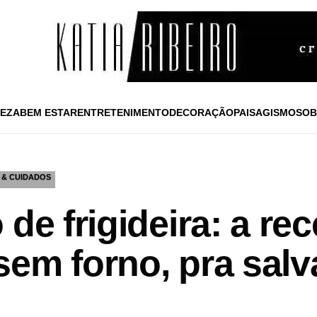
EZA
BEM ESTAR
ENTRETENIMENTO
DECORAÇÃO
PAISAGISMO
SOB
 & CUIDADOS
de frigideira: a rec
em forno, pra salva