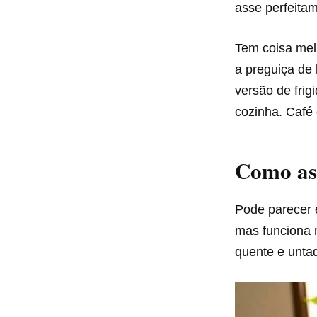
asse perfeita
Tem coisa mel
a preguiça de 
versão de frig
cozinha. Café 
Como ass
Pode parecer 
mas funciona 
quente e unta