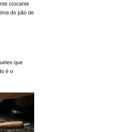
ente crocante
 alma do pão de
queles que
do é o