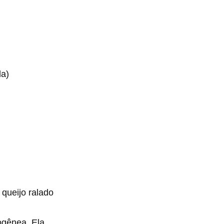
da)
 queijo ralado
ogênea. Ela