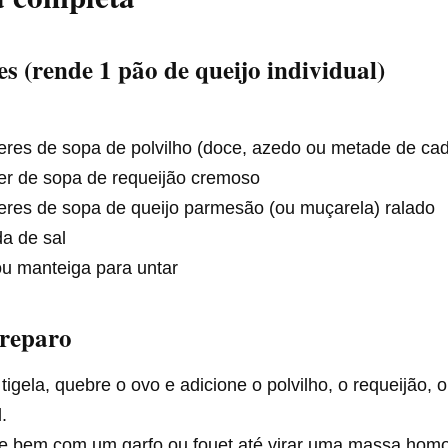
es
(rende 1 pão de queijo individual)
eres de sopa de polvilho (doce, azedo ou metade de ca
er de sopa de requeijão cremoso
eres de sopa de queijo parmesão (ou muçarela) ralado
da de sal
ou manteiga para untar
reparo
igela, quebre o ovo e adicione o polvilho, o requeijão, o
.
re bem com um garfo ou fouet até virar uma massa hom