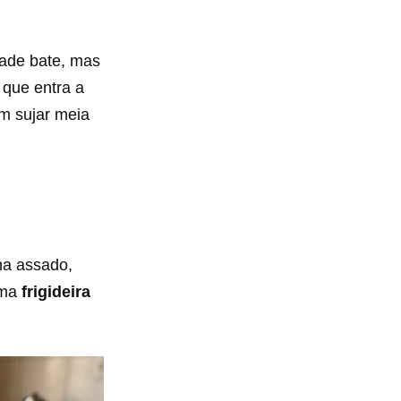
tade bate, mas
 que entra a
em sujar meia
ha assado,
uma
frigideira