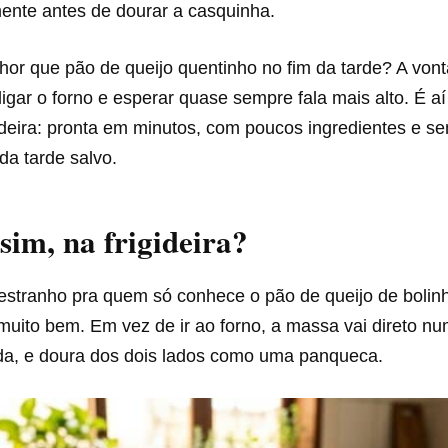
mente antes de dourar a casquinha.
hor que pão de queijo quentinho no fim da tarde? A von
ligar o forno e esperar quase sempre fala mais alto. É aí
ideira: pronta em minutos, com poucos ingredientes e s
da tarde salvo.
im, na frigideira?
estranho pra quem só conhece o pão de queijo de bolin
muito bem. Em vez de ir ao forno, a massa vai direto n
da, e doura dos dois lados como uma panqueca.