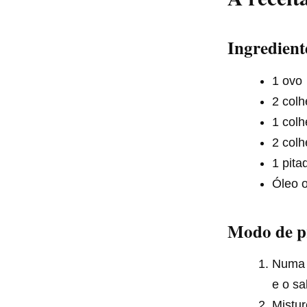
Ingredient
1 ovo
2 colh
1 colh
2 colh
1 pita
Óleo 
Modo de p
Numa t
e o sal
Mistu