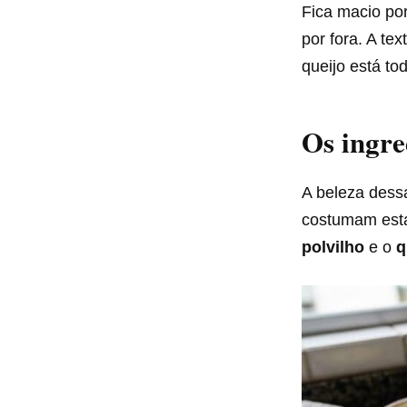
Fica macio por
por fora. A te
queijo está tod
Os ingre
A beleza dessa
costumam esta
polvilho
e o
q