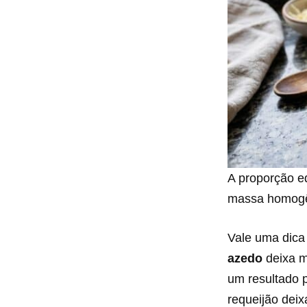
A proporção eq
massa homogê
Vale uma dica 
azedo
deixa m
um resultado p
requeijão dei