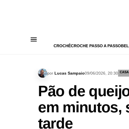
Pular
para
o
conteúdo
CROCHÊ
CROCHE PASSO A PASSO
BEL
CASA
por
Lucas Sampaio
09/06/2026, 20:30
Pão de queijo 
em minutos, s
tarde