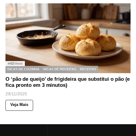
62
Views
◉
DICAS DE COZINHA
DICAS DE RECEITAS
RECEITAS
O ‘pão de queijo’ de frigideira que substitui o pão (e
fica pronto em 3 minutos)
29/11/2025
Veja Mais