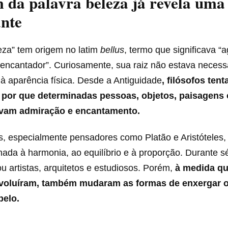
 da palavra beleza já revela uma 
ante
eza” tem origem no latim
bellus
, termo que significava “a
 “encantador”. Curiosamente, sua raiz não estava neces
à aparência física. Desde a Antiguidade
, filósofos ten
por que determinadas pessoas, objetos, paisagens 
avam admiração e encantamento.
s, especialmente pensadores como Platão e Aristóteles,
nada à harmonia, ao equilíbrio e à proporção. Durante s
iou artistas, arquitetos e estudiosos. Porém,
à medida qu
voluíram, também mudaram as formas de enxergar o
belo.