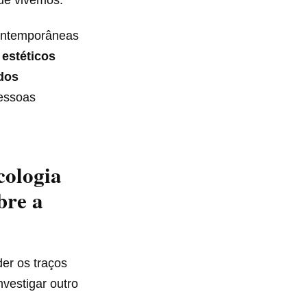
ontemporâneas
estéticos
dos
pessoas
cologia
bre a
er os traços
vestigar outro