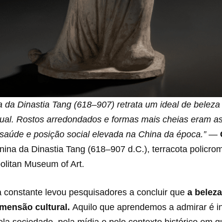
a da Dinastia Tang (618–907) retrata um ideal de beleza
atual. Rostos arredondados e formas mais cheias eram a
 saúde e posição social elevada na China da época.”
—
nina da Dinastia Tang (618–907 d.C.), terracota policro
olitan Museum of Art.
constante levou pesquisadores a concluir que
a belez
imensão cultural.
Aquilo que aprendemos a admirar é i
pela sociedade, pela mídia e pelo contexto histórico em 