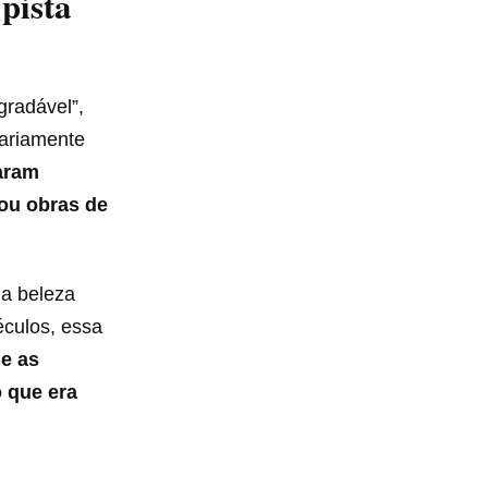
pista
gradável”,
sariamente
taram
ou obras de
 a beleza
éculos, essa
e as
 que era