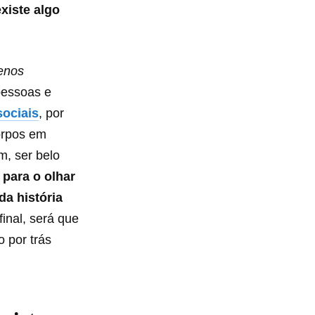
xiste algo
enos
pessoas e
sociais
, por
orpos em
, ser belo
 para o olhar
da história
final, será que
o por trás