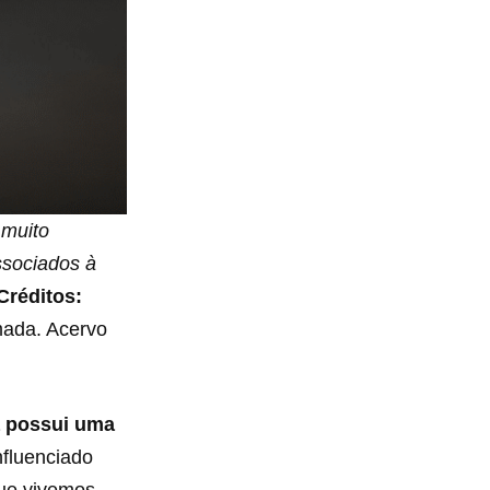
 muito
ssociados à
Créditos:
mada. Acervo
a possui uma
nfluenciado
que vivemos.