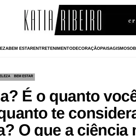
EZA
BEM ESTAR
ENTRETENIMENTO
DECORAÇÃO
PAISAGISMO
SOB
ELEZA
BEM ESTAR
za? É o quanto você
 quanto te conside
a? O que a ciência