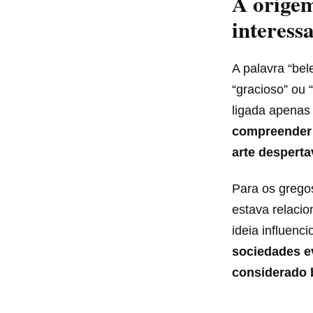
A origem
interess
A palavra “bel
“gracioso” ou
ligada apenas 
compreender 
arte despert
Para os grego
estava relacio
ideia influenc
sociedades e
considerado 