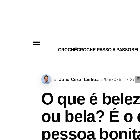
Pular
para
o
conteúdo
CROCHÊ
CROCHE PASSO A PASSO
BEL
B
por
Julio Cezar Lisboa
15/06/2026, 12:27
O que é bele
ou bela? É o
pessoa bonit