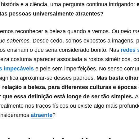
a história e a ciência, uma pergunta continua intrigando:
e
rtas pessoas universalmente atraentes?
bemos reconhecer a beleza quando a vemos. Ou
pelo m
que sabemos.
Desde cedo, somos expostos a imagens, 
os ensinam o que seria considerado bonito. Nas
redes 
leza costuma aparecer associada a rostos simétricos, c
s impecáveis
e pele sem imperfeições. No senso comum
significa aproximar-se desses padrões.
Mas basta olhar
 relação a beleza, para diferentes culturas e épocas 
 que essa definição está longe de ser tão simples.
A
realmente nos traços físicos ou existe algo mais profund
consideramos
atraente
?