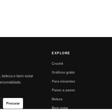
EXPLORE
Crochê
Gráficos grátis
o, beleza e bem-estar
Para iniciantes
personalidade.
Passo a passo
Beleza
Procurar
Bem-estar