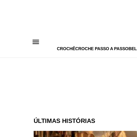
Pular
para
o
conteúdo
CROCHÊ
CROCHE PASSO A PASSO
BEL
ÚLTIMAS HISTÓRIAS