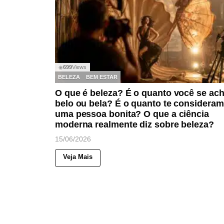
699
Views
◉
BELEZA
BEM ESTAR
O que é beleza? É o quanto você se ac
belo ou bela? É o quanto te consideram
uma pessoa bonita? O que a ciência
moderna realmente diz sobre beleza?
15/06/2026
Veja Mais