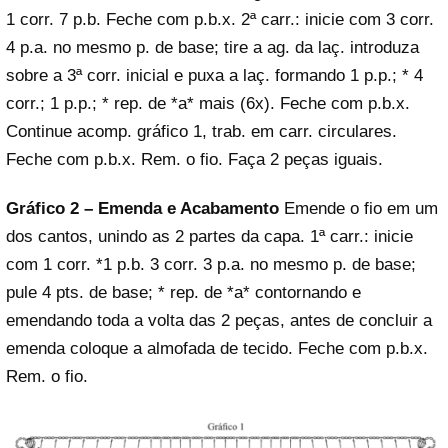
1 corr. 7 p.b. Feche com p.b.x. 2ª carr.: inicie com 3 corr.
4 p.a. no mesmo p. de base; tire a ag. da laç. introduza
sobre a 3ª corr. inicial e puxa a laç. formando 1 p.p.; * 4
corr.; 1 p.p.; * rep. de *a* mais (6x). Feche com p.b.x.
Continue acomp. gráfico 1, trab. em carr. circulares.
Feche com p.b.x. Rem. o fio. Faça 2 peças iguais.
Gráfico 2 – Emenda e Acabamento
Emende o fio em um
dos cantos, unindo as 2 partes da capa. 1ª carr.: inicie
com 1 corr. *1 p.b. 3 corr. 3 p.a. no mesmo p. de base;
pule 4 pts. de base; * rep. de *a* contornando e
emendando toda a volta das 2 peças, antes de concluir a
emenda coloque a almofada de tecido. Feche com p.b.x.
Rem. o fio.