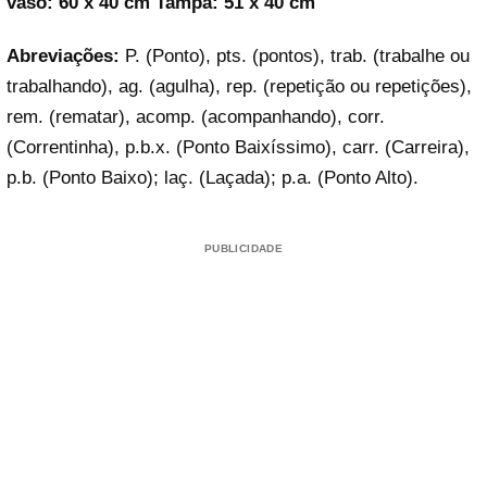
vaso: 60 x 40 cm Tampa: 51 x 40 cm
Abreviações:
P. (Ponto), pts. (pontos), trab. (trabalhe ou
trabalhando), ag. (agulha), rep. (repetição ou repetições),
rem. (rematar), acomp. (acompanhando), corr.
(Correntinha), p.b.x. (Ponto Baixíssimo), carr. (Carreira),
p.b. (Ponto Baixo); laç. (Laçada); p.a. (Ponto Alto).
PUBLICIDADE