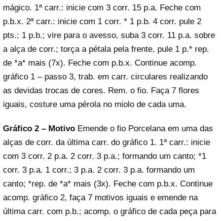
mágico. 1ª carr.: inicie com 3 corr. 15 p.a. Feche com
p.b.x. 2ª carr.: inicie com 1 corr. * 1 p.b. 4 corr. pule 2
pts.; 1 p.b.; vire para o avesso, suba 3 corr. 11 p.a. sobre
a alça de corr.; torça a pétala pela frente, pule 1 p.* rep.
de *a* mais (7x). Feche com p.b.x. Continue acomp.
gráfico 1 – passo 3, trab. em carr. circulares realizando
as devidas trocas de cores. Rem. o fio. Faça 7 flores
iguais, costure uma pérola no miolo de cada uma.
Gráfico 2 – Motivo
Emende o fio Porcelana em uma das
alças de corr. da última carr. do gráfico 1. 1ª carr.: inicie
com 3 corr. 2 p.a. 2 corr. 3 p.a.; formando um canto; *1
corr. 3 p.a. 1 corr.; 3 p.a. 2 corr. 3 p.a. formando um
canto; *rep. de *a* mais (3x). Feche com p.b.x. Continue
acomp. gráfico 2, faça 7 motivos iguais e emende na
última carr. com p.b.; acomp. o gráfico de cada peça para