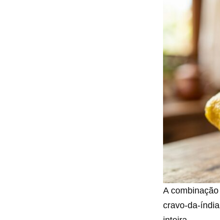
A combinação 
cravo-da-índi
inteira.