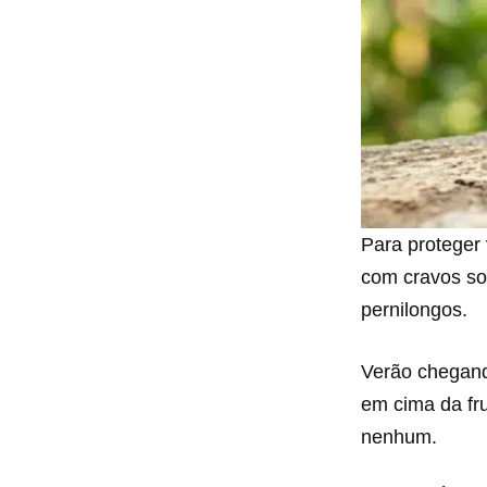
Para proteger 
com cravos so
pernilongos.
Verão chegand
em cima da fr
nenhum.