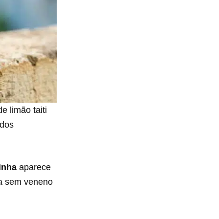
e limão taiti
 dos
inha
aparece
ga sem veneno