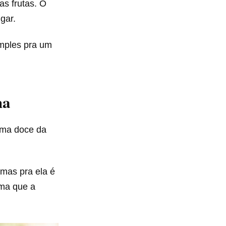
as frutas. O
gar.
imples pra um
ha
roma doce da
mas pra ela é
oma que a