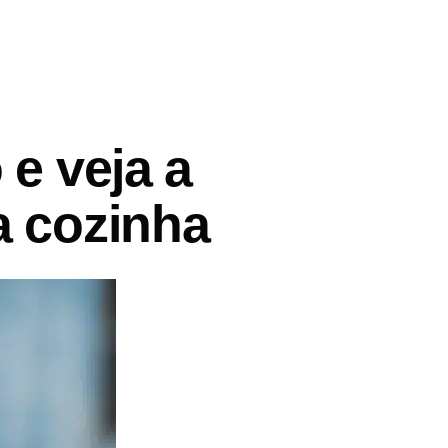
 e veja a
a cozinha