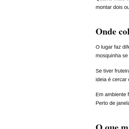
montar dois ou
Onde col
O lugar faz d
mosquinha se 
Se tiver frute
ideia é cercar
Em ambiente f
Perto de janel
O que ma