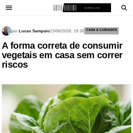
Pular
para
o
conteúdo
CASA & CUIDADOS
por
Lucas Sampaio
23/06/2026, 19:30
A forma correta de consumir
vegetais em casa sem correr
riscos