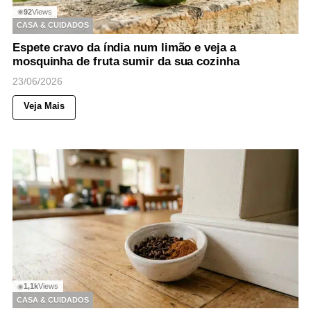
92
Views
◉
CASA & CUIDADOS
Espete cravo da índia num limão e veja a
mosquinha de fruta sumir da sua cozinha
23/06/2026
Veja Mais
1,1k
Views
◉
CASA & CUIDADOS