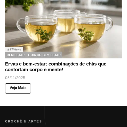
77
Views
◉
BEM ESTAR
GUIA DO BEM-ESTAR
Ervas e bem-estar: combinações de chás que
confortam corpo e mente!
05/11/2025
Veja Mais
CROCHÊ & ARTES