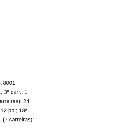
a 8001
 3ª carr.: 1
arreiras): 24
 12 pb.; 13ª
 (7 carreiras):