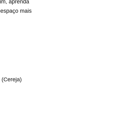
sim, aprenda
u espaço mais
 (Cereja)