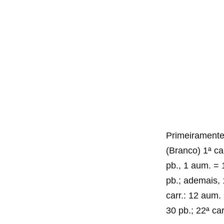
Primeiramente
(Branco) 1ª car
pb., 1 aum. = 1
pb.; ademais, 1
carr.: 12 aum. 
30 pb.; 22ª car