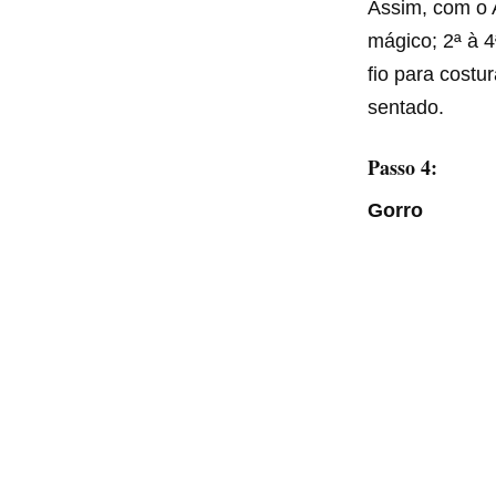
Assim, com o A
mágico; 2ª à 4
fio para costu
sentado.
Passo 4:
Gorro