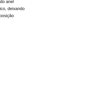
 do anel
gico, deixando
 posição