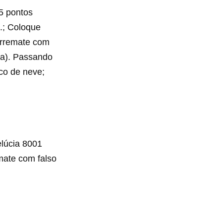
 5 pontos
b.; Coloque
 Arremate com
ja). Passando
co de neve;
lúcia 8001
emate com falso