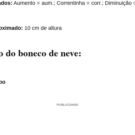
ados:
Aumento = aum.; Correntinha = corr.; Diminuição 
oximado:
10 cm de altura
 do boneco de neve:
po
PUBLICIDADE