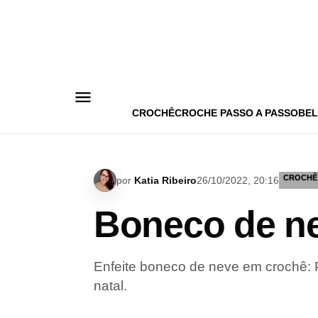
Pular
para
o
conteúdo
CROCHÊ
CROCHE PASSO A PASSO
BEL
CROCHÊ
por
Katia Ribeiro
26/10/2022, 20:16
Boneco de ne
Enfeite boneco de neve em crochê: P
natal.