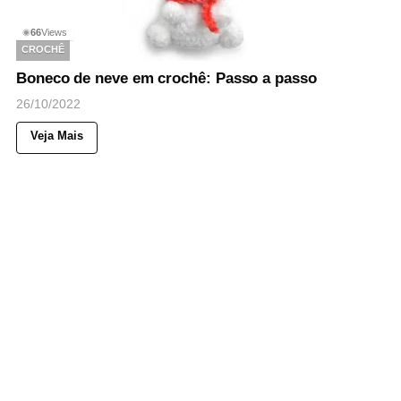
66
Views
◉
CROCHÊ
Boneco de neve em crochê: Passo a passo
26/10/2022
Veja Mais