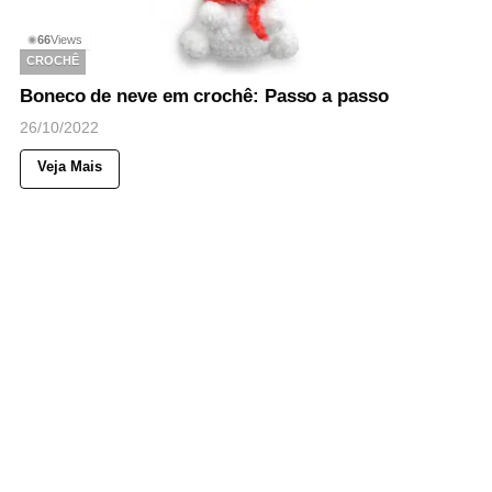
66
Views
◉
CROCHÊ
Boneco de neve em crochê: Passo a passo
26/10/2022
Veja Mais