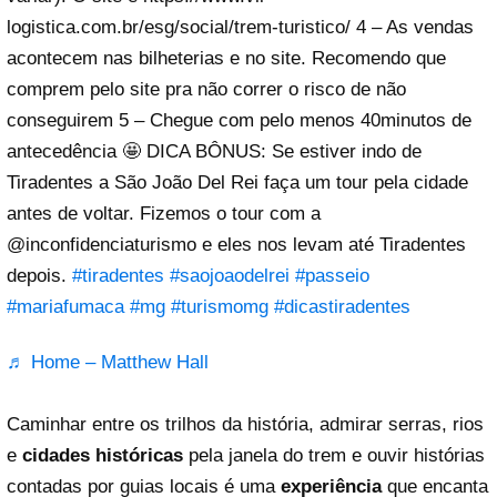
logistica.com.br/esg/social/trem-turistico/ 4 – As vendas
acontecem nas bilheterias e no site. Recomendo que
comprem pelo site pra não correr o risco de não
conseguirem 5 – Chegue com pelo menos 40minutos de
antecedência 🤩 DICA BÔNUS: Se estiver indo de
Tiradentes a São João Del Rei faça um tour pela cidade
antes de voltar. Fizemos o tour com a
@inconfidenciaturismo e eles nos levam até Tiradentes
depois.
#tiradentes
#saojoaodelrei
#passeio
#mariafumaca
#mg
#turismomg
#dicastiradentes
♬ Home – Matthew Hall
Caminhar entre os trilhos da história, admirar serras, rios
e
cidades históricas
pela janela do trem e ouvir histórias
contadas por guias locais é uma
experiência
que encanta