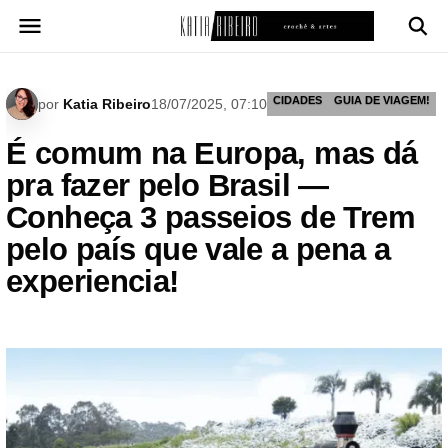
Pular
para
o
conteúdo
CIDADES
GUIA DE VIAGEM!
por
Katia Ribeiro
18/07/2025, 07:10
É comum na Europa, mas dá
pra fazer pelo Brasil —
Conheça 3 passeios de Trem
pelo país que vale a pena a
experiencia!