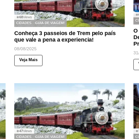
◉
68
Views
◉
C
CIDADES
GUIA DE VIAGEM!
O 
Conheça 3 passeios de Trem pelo país
De
que vale a pena a experiencia!
P
08/08/2025
31
Veja Mais
47
Views
◉
◉
CIDADES
GUIA DE VIAGEM!
C