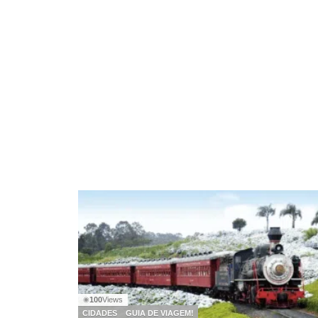
100
Views
◉
CIDADES
GUIA DE VIAGEM!