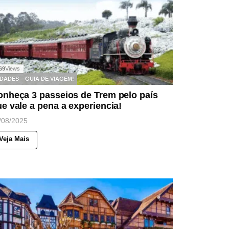
69
Views
IDADES
GUIA DE VIAGEM!
onheça 3 passeios de Trem pelo país
e vale a pena a experiencia!
/08/2025
Veja Mais