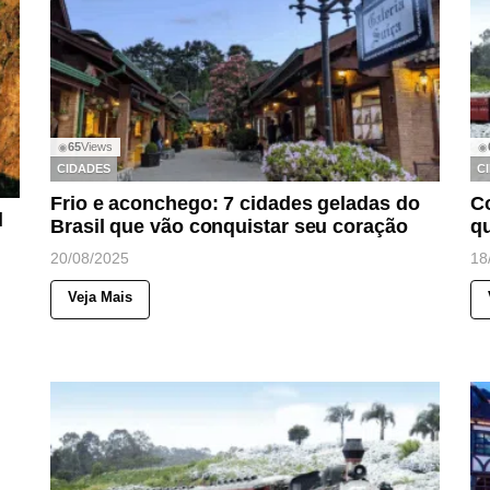
65
Views
◉
◉
CIDADES
C
Frio e aconchego: 7 cidades geladas do
C
l
Brasil que vão conquistar seu coração
qu
20/08/2025
18
Veja Mais