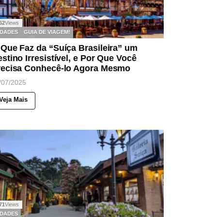
62
Views
IDADES
GUIA DE VIAGEM!
Que Faz da “Suíça Brasileira” um
stino Irresistível, e Por Que Você
recisa Conhecê-lo Agora Mesmo
/07/2025
Veja Mais
71
Views
IDADES