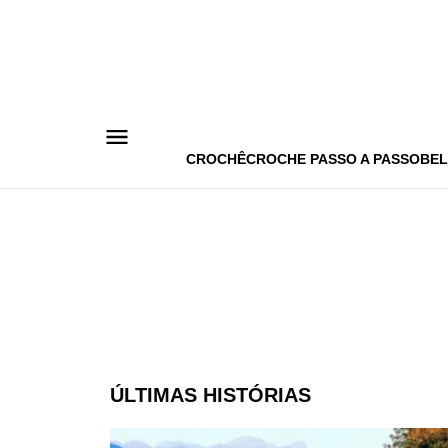
Pular
para
o
conteúdo
CROCHÊ
CROCHE PASSO A PASSO
BEL
ÚLTIMAS HISTÓRIAS