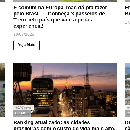
É comum na Europa, mas dá pra fazer
Fr
pelo Brasil — Conheça 3 passeios de
Br
Trem pelo país que vale a pena a
17
experiencia!
18/07/2025
Veja Mais
140
Views
◉
◉
CIDADES
C
Ranking atualizado: as cidades
D
a
brasileiras com o custo de vida mais alto,
sã