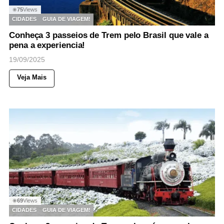
75
Views
◉
CIDADES
GUIA DE VIAGEM!
Conheça 3 passeios de Trem pelo Brasil que vale a
pena a experiencia!
19/09/2025
Veja Mais
69
Views
◉
CIDADES
GUIA DE VIAGEM!