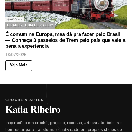
47
Views
◉
CIDADES
GUIA DE VIAGEM!
É comum na Europa, mas dá pra fazer pelo Brasil
— Conheça 3 passeios de Trem pelo país que vale a
pena a experiencia!
18/07/2025
Veja Mais
CROCHÊ & ARTES
Katia Ribeiro
Inspirações em crochê, gráficos, receitas, artesanato, beleza e
bem-estar para transformar criatividade em projetos cheios de