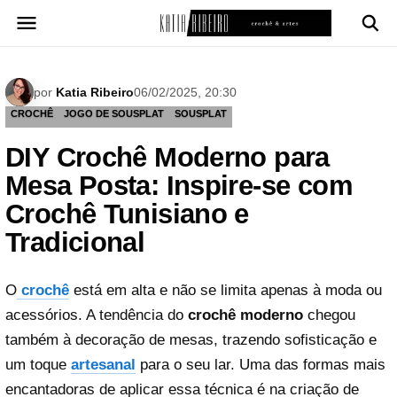
Pular
para
o
conteúdo
por
Katia Ribeiro
06/02/2025, 20:30
CROCHÊ
JOGO DE SOUSPLAT
SOUSPLAT
DIY Crochê Moderno para
Mesa Posta: Inspire-se com
Crochê Tunisiano e
Tradicional
O
crochê
está em alta e não se limita apenas à moda ou
acessórios. A tendência do
crochê moderno
chegou
também à decoração de mesas, trazendo sofisticação e
um toque
artesanal
para o seu lar. Uma das formas mais
encantadoras de aplicar essa técnica é na criação de