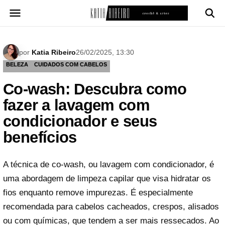
Pular
para
o
conteúdo
por
Katia Ribeiro
26/02/2025, 13:30
BELEZA
CUIDADOS COM CABELOS
Co-wash: Descubra como
fazer a lavagem com
condicionador e seus
benefícios
A técnica de co-wash, ou lavagem com condicionador, é
uma abordagem de limpeza capilar que visa hidratar os
fios enquanto remove impurezas. É especialmente
recomendada para cabelos cacheados, crespos, alisados
ou com químicas, que tendem a ser mais ressecados. Ao