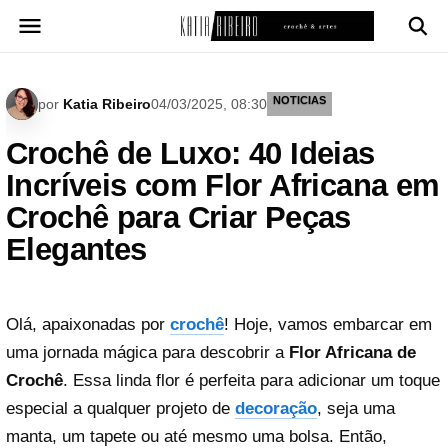
Pular
para
o
conteúdo
NOTICIAS
por
Katia Ribeiro
04/03/2025, 08:30
Crochê de Luxo: 40 Ideias
Incríveis com Flor Africana em
Crochê para Criar Peças
Elegantes
Olá, apaixonadas por
crochê
! Hoje, vamos embarcar em
uma jornada mágica para descobrir a
Flor Africana de
Crochê
. Essa linda flor é perfeita para adicionar um toque
especial a qualquer projeto de
decoração
, seja uma
manta, um tapete ou até mesmo uma bolsa. Então,