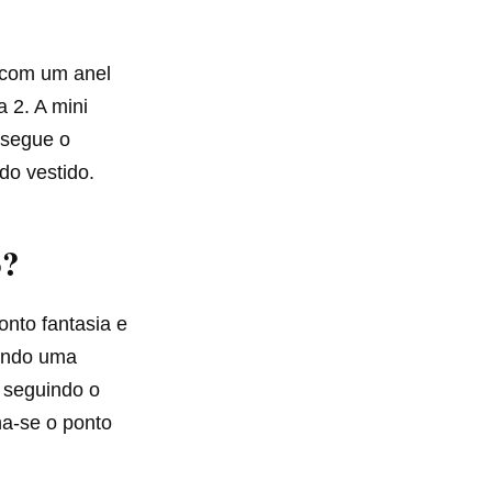
 com um anel
 2. A mini
 segue o
do vestido.
o?
onto fantasia e
mando uma
o seguindo o
ha-se o ponto