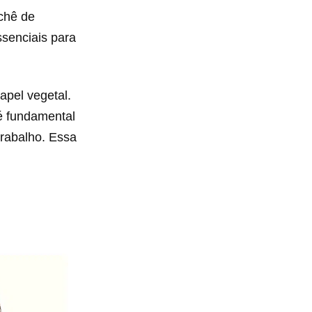
ochê de
ssenciais para
apel vegetal.
 é fundamental
trabalho. Essa