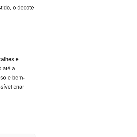
tido, o decote
talhes e
 até a
oso e bem-
ível criar