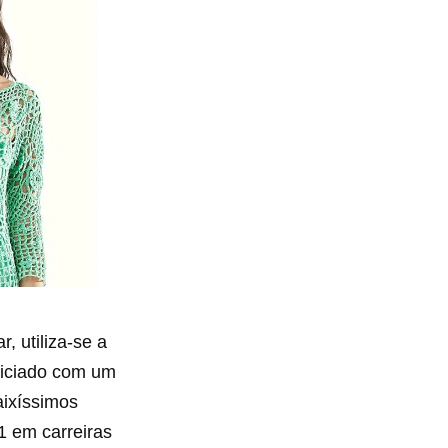
, utiliza-se a
niciado com um
aixíssimos
1 em carreiras