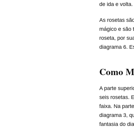
de ida e volta.
As rosetas sã
mágico e são t
roseta, por s
diagrama 6. Es
Como Mo
A parte superi
seis rosetas.
faixa. Na part
diagrama 3, qu
fantasia do di