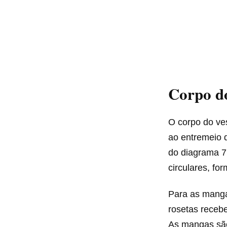
Corpo d
O corpo do ves
ao entremeio d
do diagrama 7.
circulares, fo
Para as mangas
rosetas receb
As mangas são