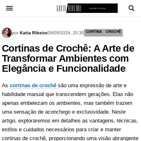
Pular
para
o
conteúdo
CORTINA
CROCHÊ
por
Katia Ribeiro
09/09/2024, 20:30
Cortinas de Crochê: A Arte de
Transformar Ambientes com
Elegância e Funcionalidade
As
cortinas de crochê
são uma expressão de arte e
habilidade manual que transcendem gerações. Elas não
apenas embelezam os ambientes, mas também trazem
uma sensação de aconchego e exclusividade. Neste
artigo, exploraremos em detalhes as vantagens, técnicas,
estilos e cuidados necessários para criar e manter
cortinas de crochê, proporcionando uma visão abrangente