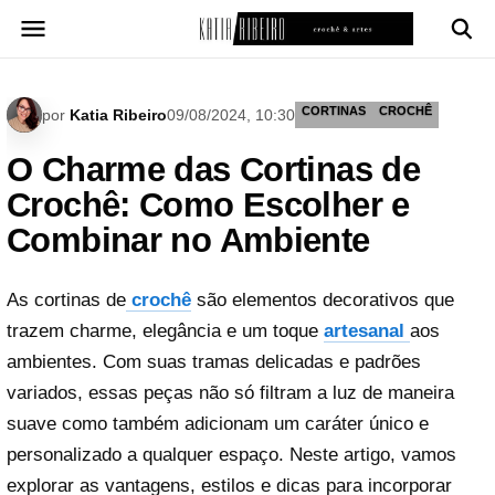
Pular
para
o
conteúdo
CORTINAS
CROCHÊ
por
Katia Ribeiro
09/08/2024, 10:30
O Charme das Cortinas de
Crochê: Como Escolher e
Combinar no Ambiente
As cortinas de
crochê
são elementos decorativos que
trazem charme, elegância e um toque
artesanal
aos
ambientes. Com suas tramas delicadas e padrões
variados, essas peças não só filtram a luz de maneira
suave como também adicionam um caráter único e
personalizado a qualquer espaço. Neste artigo, vamos
explorar as vantagens, estilos e dicas para incorporar