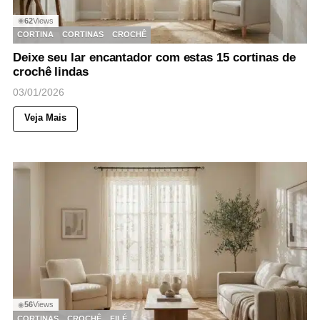
62
Views
◉
CORTINA
CORTINAS
CROCHÊ
Deixe seu lar encantador com estas 15 cortinas de
crochê lindas
03/01/2026
Veja Mais
56
Views
◉
CORTINAS
CROCHÊ
FILÉ