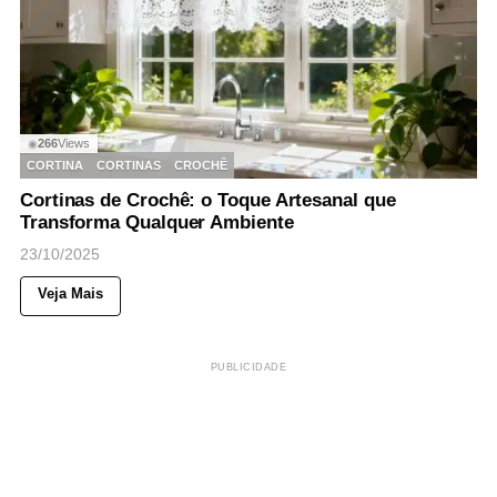
266
Views
◉
CORTINA
CORTINAS
CROCHÊ
Cortinas de Crochê: o Toque Artesanal que
Transforma Qualquer Ambiente
23/10/2025
Veja Mais
PUBLICIDADE