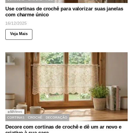
Use cortinas de crochê para valorizar suas janelas
com charme único
16/12/2025
Veja Mais
50
Views
◉
CORTINAS
CROCHÊ
DECORAÇÃO
Decore com cortinas de crochê e dê um ar novo e
criativo à sua casa