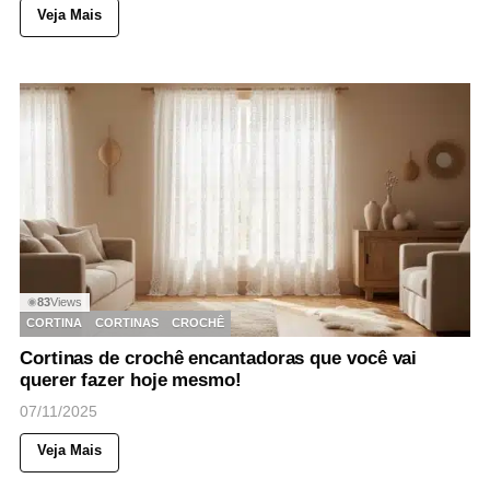
Veja Mais
83
Views
◉
CORTINA
CORTINAS
CROCHÊ
Cortinas de crochê encantadoras que você vai
querer fazer hoje mesmo!
07/11/2025
Veja Mais