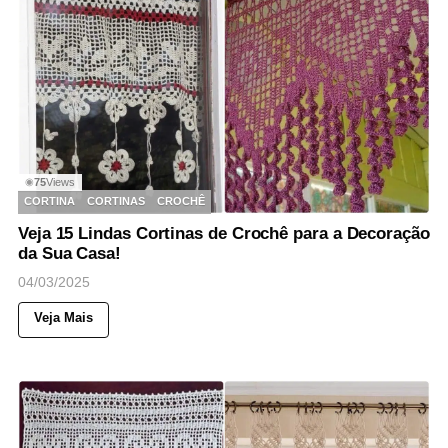
75
Views
◉
CORTINA
CORTINAS
CROCHÊ
Veja 15 Lindas Cortinas de Crochê para a Decoração
da Sua Casa!
04/03/2025
Veja Mais