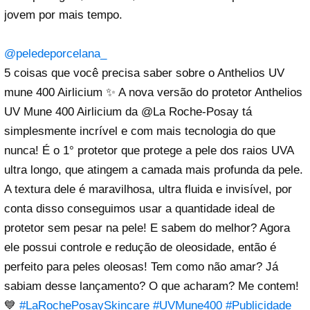
jovem por mais tempo.
@peledeporcelana_
5 coisas que você precisa saber sobre o Anthelios UV
mune 400 Airlicium ✨ A nova versão do protetor Anthelios
UV Mune 400 Airlicium da @La Roche-Posay tá
simplesmente incrível e com mais tecnologia do que
nunca! É o 1° protetor que protege a pele dos raios UVA
ultra longo, que atingem a camada mais profunda da pele.
A textura dele é maravilhosa, ultra fluida e invisível, por
conta disso conseguimos usar a quantidade ideal de
protetor sem pesar na pele! E sabem do melhor? Agora
ele possui controle e redução de oleosidade, então é
perfeito para peles oleosas! Tem como não amar? Já
sabiam desse lançamento? O que acharam? Me contem!
💙
#LaRochePosaySkincare
#UVMune400
#Publicidade