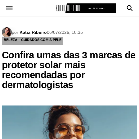
Pular
para
o
conteúdo
por
Katia Ribeiro
06/07/2026, 18:35
BELEZA
CUIDADOS COM A PELE
Confira umas das 3 marcas de
protetor solar mais
recomendadas por
dermatologistas