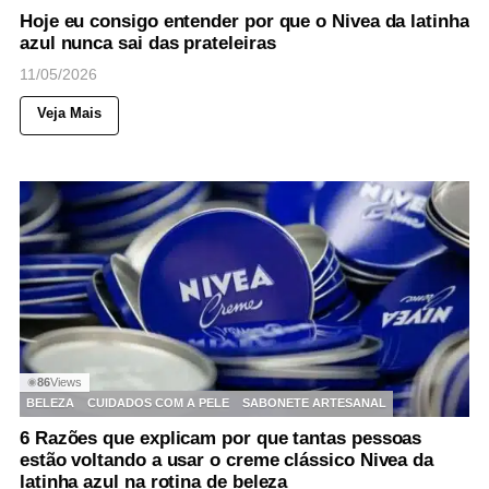
Hoje eu consigo entender por que o Nivea da latinha
azul nunca sai das prateleiras
11/05/2026
Veja Mais
86
Views
◉
BELEZA
CUIDADOS COM A PELE
SABONETE ARTESANAL
6 Razões que explicam por que tantas pessoas
estão voltando a usar o creme clássico Nivea da
latinha azul na rotina de beleza