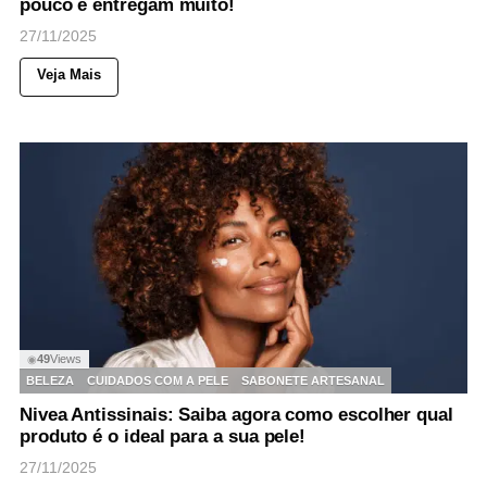
pouco e entregam muito!
27/11/2025
Veja Mais
49
Views
◉
BELEZA
CUIDADOS COM A PELE
SABONETE ARTESANAL
Nivea Antissinais: Saiba agora como escolher qual
produto é o ideal para a sua pele!
27/11/2025