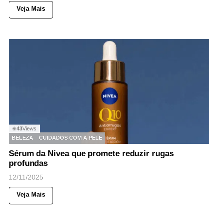
Veja Mais
43
Views
◉
BELEZA
CUIDADOS COM A PELE
Sérum da Nivea que promete reduzir rugas
profundas
12/11/2025
Veja Mais