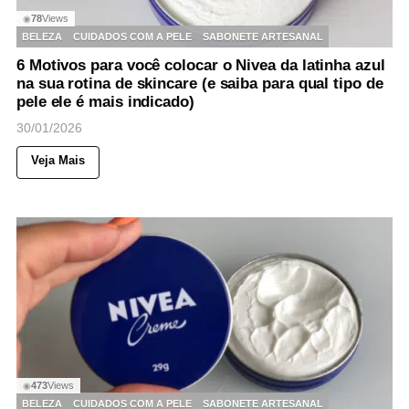
78
Views
◉
BELEZA
CUIDADOS COM A PELE
SABONETE ARTESANAL
6 Motivos para você colocar o Nivea da latinha azul
na sua rotina de skincare (e saiba para qual tipo de
pele ele é mais indicado)
30/01/2026
Veja Mais
473
Views
◉
BELEZA
CUIDADOS COM A PELE
SABONETE ARTESANAL