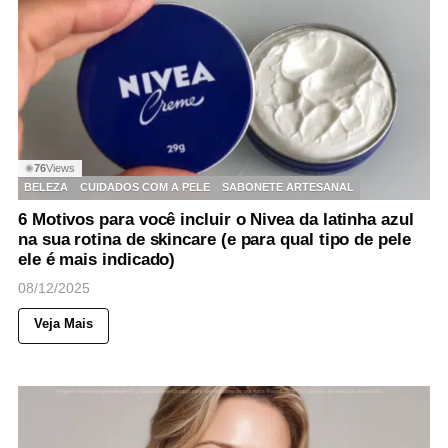
76
Views
◉
BELEZA
CUIDADOS COM A PELE
SABONETE ARTESANAL
6 Motivos para você incluir o Nivea da latinha azul
na sua rotina de skincare (e para qual tipo de pele
ele é mais indicado)
08/12/2025
Veja Mais