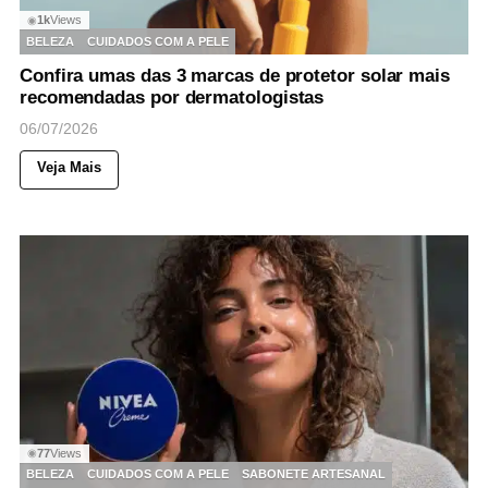
1k
Views
◉
BELEZA
CUIDADOS COM A PELE
Confira umas das 3 marcas de protetor solar mais
recomendadas por dermatologistas
06/07/2026
Veja Mais
77
Views
◉
BELEZA
CUIDADOS COM A PELE
SABONETE ARTESANAL