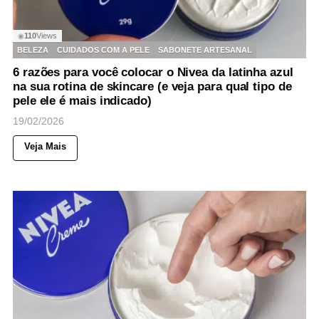
110
Views
◉
BELEZA
CUIDADOS COM A PELE
SABONETE ARTESANAL
6 razões para você colocar o Nivea da latinha azul
na sua rotina de skincare (e veja para qual tipo de
pele ele é mais indicado)
19/02/2026
Veja Mais