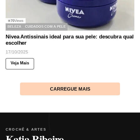
70
Views
◉
BELEZA
CUIDADOS COM A PELE
Nivea Antissinais ideal para sua pele: descubra qual
escolher
17/10/2025
Veja Mais
CARREGUE MAIS
CROCHÊ & ARTES
Katia Ribeiro