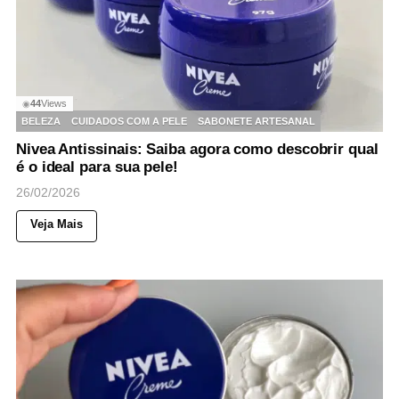
44
Views
◉
BELEZA
CUIDADOS COM A PELE
SABONETE ARTESANAL
Nivea Antissinais: Saiba agora como descobrir qual
é o ideal para sua pele!
26/02/2026
Veja Mais