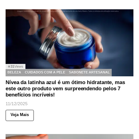
31
Views
◉
BELEZA
CUIDADOS COM A PELE
SABONETE ARTESANAL
Nívea da latinha azul é um ótimo hidratante, mas
este outro produto vem surpreendendo pelos 7
benefícios incríveis!
11/12/2025
Veja Mais