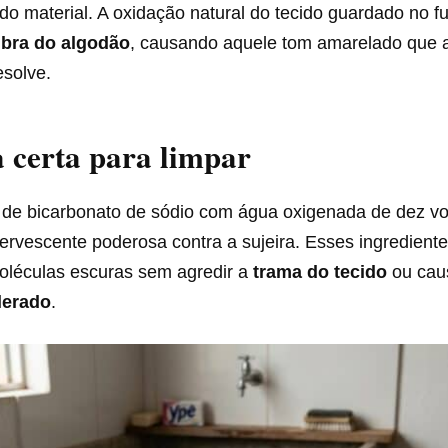
o material. A oxidação natural do tecido guardado no f
ibra do algodão
, causando aquele tom amarelado que
solve.
a certa para limpar
de bicarbonato de sódio com água oxigenada de dez vo
rvescente poderosa contra a sujeira. Esses ingrediente
léculas escuras sem agredir a
trama do tecido
ou cau
lerado
.