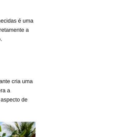
lhecidas é uma
iretamente a
.
ante cria uma
era a
 aspecto de