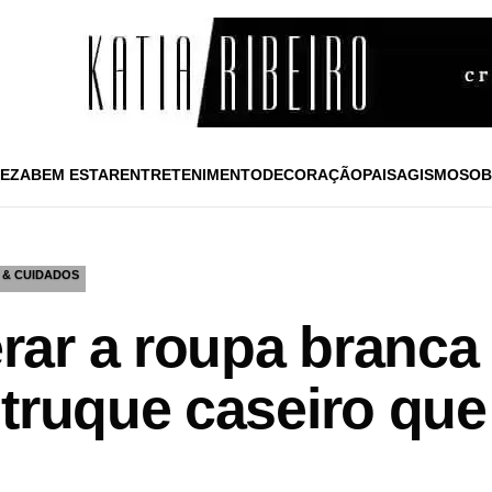
EZA
BEM ESTAR
ENTRETENIMENTO
DECORAÇÃO
PAISAGISMO
SOB
 & CUIDADOS
ar a roupa branca 
 truque caseiro que