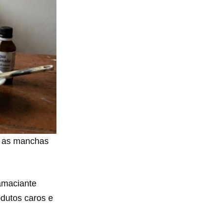
e as manchas
amaciante
odutos caros e