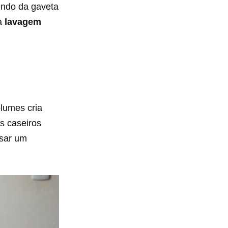
undo da gaveta
 a
lavagem
lumes cria
s caseiros
sar um