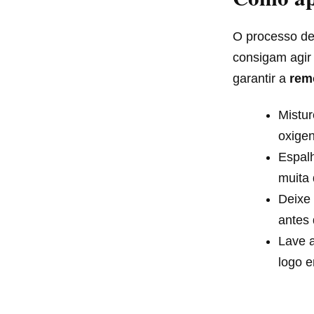
O processo de
consigam agir
garantir a
rem
Mistur
oxige
Espal
muita 
Deixe 
antes
Lave 
logo 