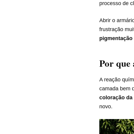
processo de c
Abrir o armár
frustração mui
pigmentação 
Por que 
A reação quím
camada bem dif
coloração da
novo.