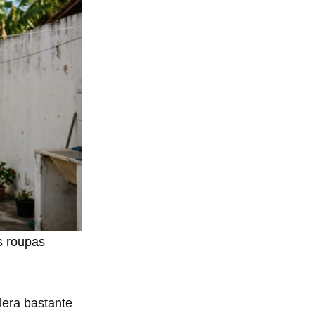
s roupas
lera bastante