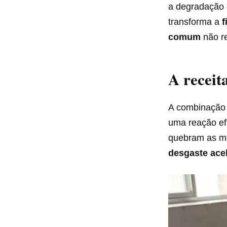
a degradação d
transforma a
f
comum
não re
A receit
A combinação 
uma reação efe
quebram as mo
desgaste ace