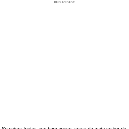
PUBLICIDADE
Se quiser testar, use bem pouco, cerca de meia colher de