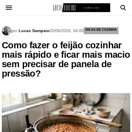
Pular
para
o
conteúdo
DICAS DE COZINHA
por
Lucas Sampaio
02/06/2026, 04:00
Como fazer o feijão cozinhar
mais rápido e ficar mais macio
sem precisar de panela de
pressão?