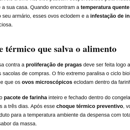
é a sua casa. Quando encontram a
temperatura quente
do seu armário, esses ovos eclodem e a
infestação de i
ciosa.
 térmico que salva o alimento
sa contra a
proliferação de pragas
deve ser feita logo 
 sacolas de compras. O frio extremo paralisa o ciclo bio
de que os
ovos microscópicos
eclodam dentro da farin
 o
pacote de farinha
inteiro e fechado dentro do congel
s a três dias. Após esse
choque térmico preventivo
, 
oduto para a temperatura ambiente da despensa com tot
 sabor da massa.