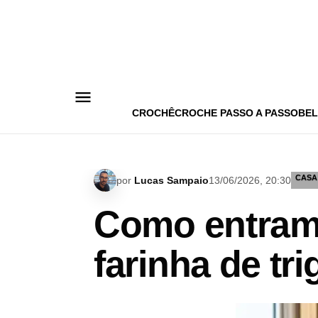
Pular
para
o
conteúdo
CROCHÊ
CROCHE PASSO A PASSO
BEL
CASA
por
Lucas Sampaio
13/06/2026, 20:30
Como entram 
farinha de tr