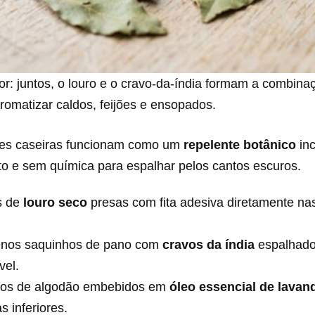
r: juntos, o louro e o cravo-da-índia formam a combina
aromatizar caldos, feijões e ensopados.
es caseiras funcionam como um
repelente botânico
inc
ato e sem química para espalhar pelos cantos escuros.
s de
louro seco
presas com fita adesiva diretamente na
nos saquinhos de pano com
cravos da índia
espalhado
vel.
os de algodão embebidos em
óleo essencial de lavan
s inferiores.