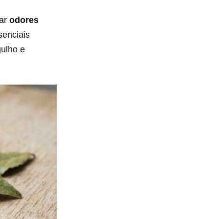
sar
odores
senciais
gulho e