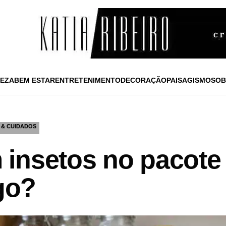
EZA
BEM ESTAR
ENTRETENIMENTO
DECORAÇÃO
PAISAGISMO
SOB
 & CUIDADOS
insetos no pacote 
igo?