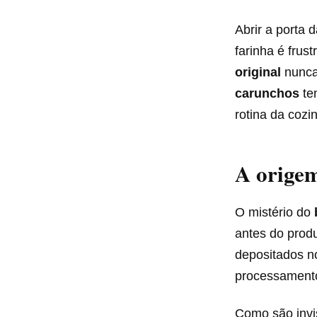
Abrir a porta
farinha é frus
original
nunca 
carunchos
te
rotina da cozi
A origem
O mistério do
antes do prod
depositados n
processament
Como são invis