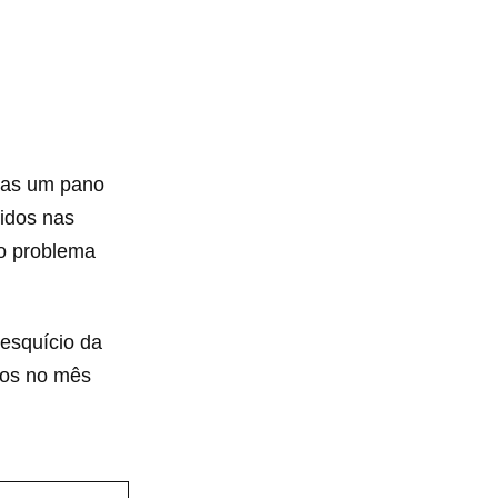
nas um pano
didos nas
 o problema
esquício da
dos no mês