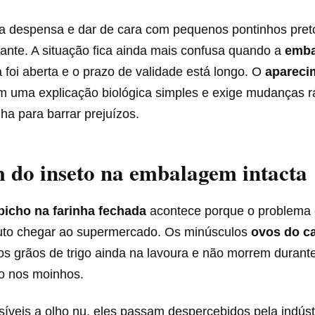
 da despensa e dar de cara com pequenos pontinhos pre
trante. A situação fica ainda mais confusa quando a
emb
foi aberta e o prazo de validade está longo. O
apareci
m uma explicação biológica simples e exige mudanças r
nha para barrar prejuízos.
 do inseto na embalagem intacta
bicho na farinha fechada
acontece porque o problema
uto chegar ao supermercado. Os minúsculos
ovos do c
os grãos de trigo ainda na lavoura e não morrem durant
o nos moinhos.
íveis a olho nu, eles passam despercebidos pela indúst