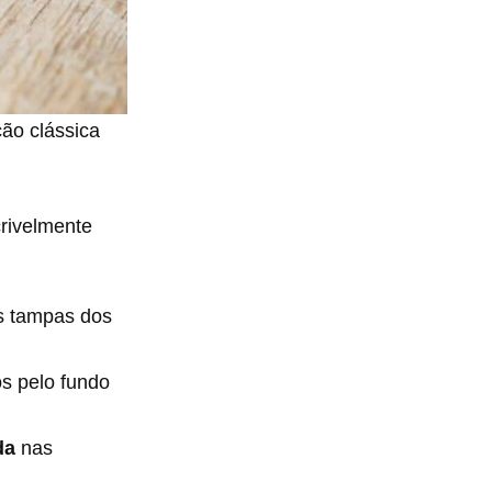
ção clássica
rivelmente
s tampas dos
s pelo fundo
da
nas