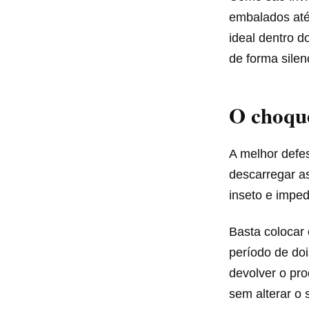
embalados at
ideal dentro 
de forma silen
O choque
A melhor defe
descarregar as
inseto e impe
Basta colocar
período de doi
devolver o pr
sem alterar o