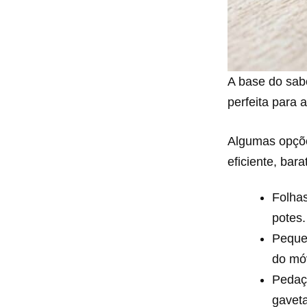
A base do sabo
perfeita para 
Algumas opçõ
eficiente, bar
Folha
potes.
Peque
do mó
Pedaç
gaveta