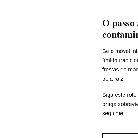
O passo 
contami
Se o móvel int
úmido tradici
frestas da ma
pela raiz.
Siga este rote
praga sobrevi
seguinte.