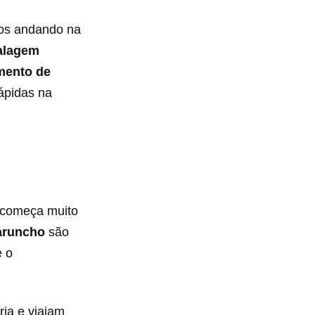
tos andando na
alagem
mento de
ápidas na
 começa muito
aruncho
são
e o
ria e viajam