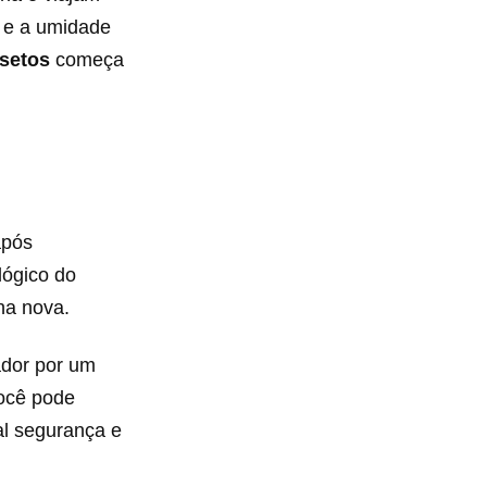
e a umidade
nsetos
começa
após
lógico do
ha nova.
ador por um
você pode
al segurança e