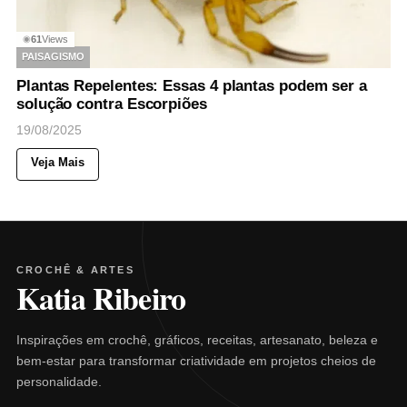
61
Views
◉
PAISAGISMO
Plantas Repelentes: Essas 4 plantas podem ser a
solução contra Escorpiões
19/08/2025
Veja Mais
CROCHÊ & ARTES
Katia Ribeiro
Inspirações em crochê, gráficos, receitas, artesanato, beleza e
bem-estar para transformar criatividade em projetos cheios de
personalidade.