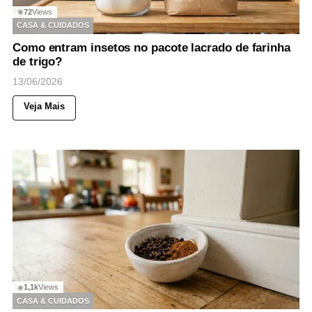
72
Views
◉
CASA & CUIDADOS
Como entram insetos no pacote lacrado de farinha
de trigo?
13/06/2026
Veja Mais
1,1k
Views
◉
CASA & CUIDADOS