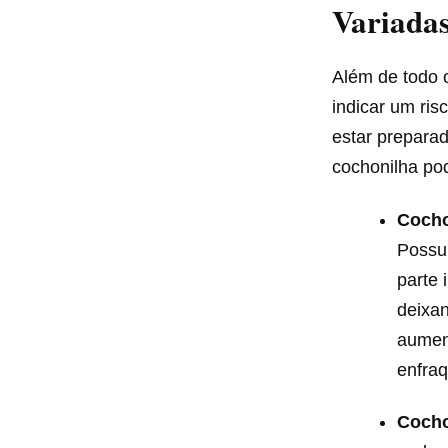
Variadas
Além de todo 
indicar um ris
estar prepar
cochonilha pod
Cocho
Possui
parte 
deixan
aumen
enfraq
Cocho