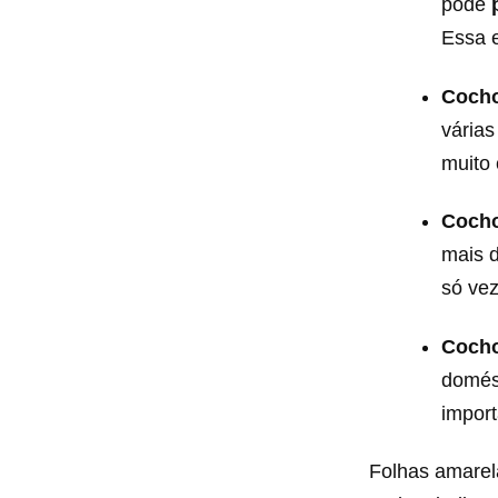
pode
Essa e
Cocho
várias
muito
Cocho
mais 
só vez
Cocho
domés
impor
Folhas amarel