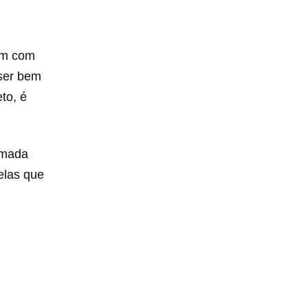
cem com
ser bem
to, é
amada
elas que