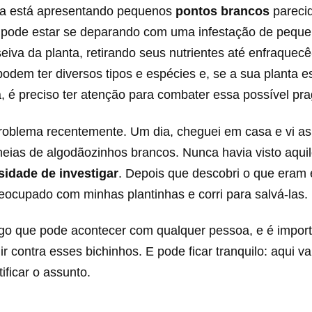
ta está apresentando pequenos
pontos brancos
pareci
 pode estar se deparando com uma infestação de peque
iva da planta, retirando seus nutrientes até enfraquecê
podem ter diversos tipos e espécies e, se a sua planta e
 é preciso ter atenção para combater essa possível pra
problema recentemente. Um dia, cheguei em casa e vi a
heias de algodãozinhos brancos. Nunca havia visto aquil
sidade
de investigar
. Depois que descobri o que eram
reocupado com minhas plantinhas e corri para salvá-las.
lgo que pode acontecer com qualquer pessoa, e é impor
r contra esses bichinhos. E pode ficar tranquilo: aqui v
ificar o assunto.