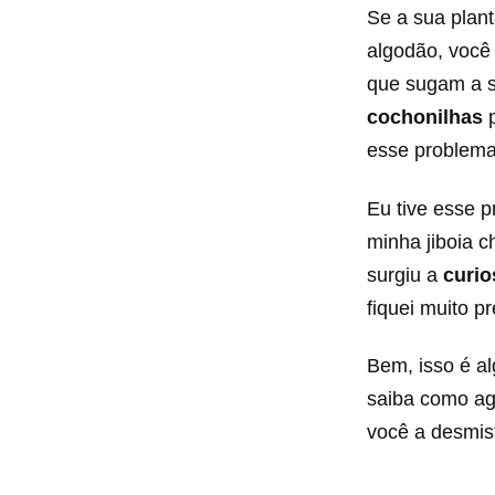
Se a sua plan
algodão, você
que sugam a se
cochonilhas
esse problema,
Eu tive esse 
minha jiboia c
surgiu a
curio
fiquei muito p
Bem, isso é a
saiba como agi
você a desmist