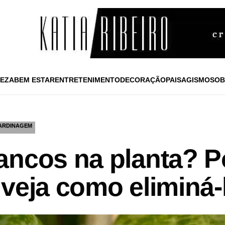
EZA
BEM ESTAR
ENTRETENIMENTO
DECORAÇÃO
PAISAGISMO
SOB
ARDINAGEM
ancos na planta? 
veja como eliminá-