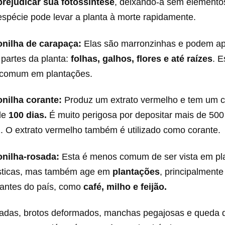
prejudicar sua fotossíntese
, deixando-a sem elementos
spécie pode levar a planta à morte rapidamente.
nilha de carapaça:
Elas são marronzinhas e podem a
 partes da planta:
folhas, galhos, flores e até raízes
. E
 comum em plantações.
nilha corante:
Produz um extrato vermelho e tem um ci
de
100 dias.
É muito perigosa por depositar mais de 50
. O extrato vermelho também é utilizado como corante.
nilha-rosada:
Esta é menos comum de ser vista em pl
ticas, mas também age em
plantações
, principalment
tantes do país, como
café, milho e feijão.
adas, brotos deformados, manchas pegajosas e queda d