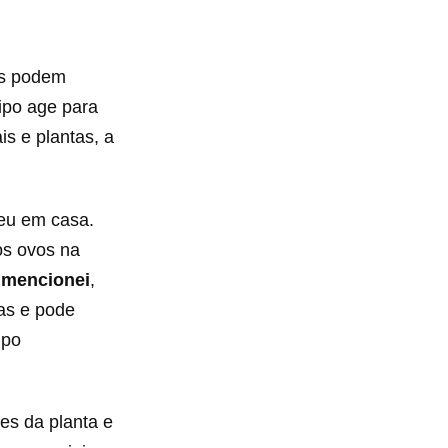
es podem
tipo age para
ais e plantas, a
eu em casa.
os ovos na
e
mencionei
,
gas e pode
ipo
tes da planta e