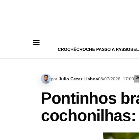
Pular
para
o
conteúdo
CROCHÊ
CROCHE PASSO A PASSO
BEL
J
por
Julio Cezar Lisboa
08/07/2026, 17:00
Pontinhos br
cochonilhas: 