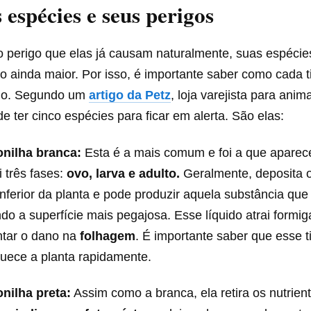
 espécies e seus perigos
o perigo que elas já causam naturalmente, suas espéci
co ainda maior. Por isso, é importante saber como cada 
ado. Segundo um
artigo da Petz
, loja varejista para anim
e ter cinco espécies para ficar em alerta. São elas:
nilha branca:
Esta é a mais comum e foi a que aparec
 três fases:
ovo, larva e adulto.
Geralmente, deposita 
inferior da planta e pode produzir aquela substância qu
do a superfície mais pegajosa. Esse líquido atrai formi
tar o dano na
folhagem
. É importante saber que esse t
uece a planta rapidamente.
nilha preta:
Assim como a branca, ela retira os nutrien