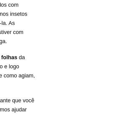
dos com
nos insetos
-la. As
stiver com
ga.
s
folhas
da
o e logo
 e como agiam,
tante que você
amos ajudar