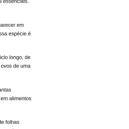
 essenciais.
parecer em
ssa espécie é
clo longo, de
0 ovos de uma
antas
e em alimentos
e folhas