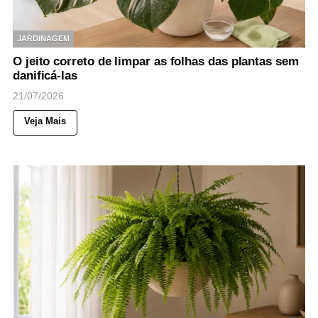
JARDINAGEM
O jeito correto de limpar as folhas das plantas sem
danificá-las
21/07/2026
Veja Mais