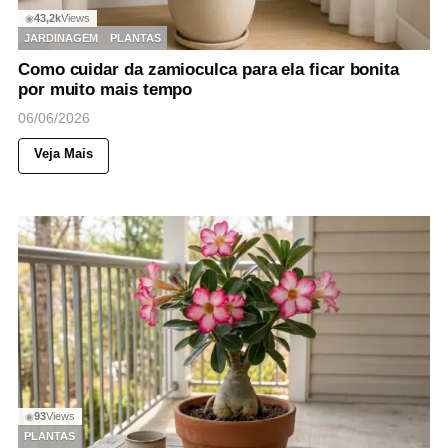
43,2k
Views
◉
JARDINAGEM
PLANTAS
Como cuidar da zamioculca para ela ficar bonita
por muito mais tempo
06/06/2026
Veja Mais
93
Views
◉
PLANTAS