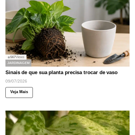
567
Views
◉
JARDINAGEM
Sinais de que sua planta precisa trocar de vaso
09/07/2026
Veja Mais