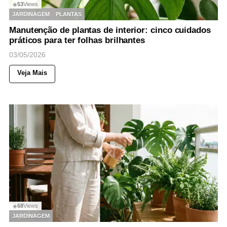
53
Views
◉
JARDINAGEM
PLANTAS
Manutenção de plantas de interior: cinco cuidados
práticos para ter folhas brilhantes
03/05/2026
Veja Mais
68
Views
◉
JARDINAGEM