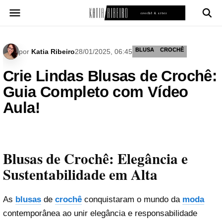
Pular
para
o
conteúdo
BLUSA
CROCHÊ
por
Katia Ribeiro
28/01/2025, 06:45
Crie Lindas Blusas de Crochê:
Guia Completo com Vídeo
Aula!
Blusas de Crochê: Elegância e
Sustentabilidade em Alta
As
blusas
de
crochê
conquistaram o mundo da
moda
contemporânea ao unir elegância e responsabilidade