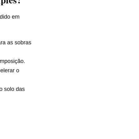
idido em
ra as sobras
composição.
elerar o
o solo das