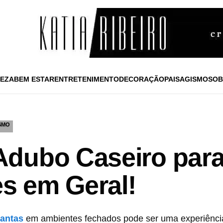
EZA
BEM ESTAR
ENTRETENIMENTO
DECORAÇÃO
PAISAGISMO
SOB
SMO
dubo Caseiro para
es em Geral!
lantas
em ambientes fechados pode ser uma experiênci