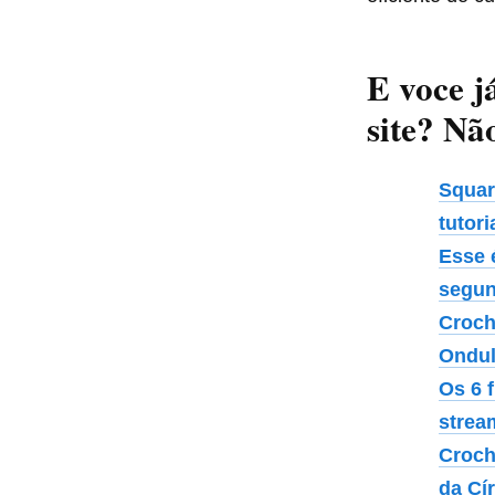
E voce j
site? Nã
Squar
tutori
Esse 
segun
Croch
Ondu
Os 6 
strea
Croch
da Cí