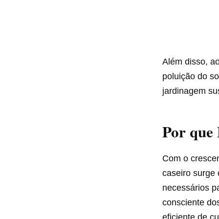
Além disso, ao 
poluição do s
jardinagem sus
Por que 
Com o crescen
caseiro surge 
necessários p
consciente dos
eficiente de c