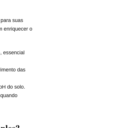
 para suas
m enriquecer o
 essencial
vimento das
pH do solo.
 quando
ples?