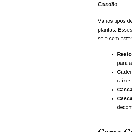
Estadão
Vários tipos 
plantas. Esse
solo sem esfor
Resto
para a
Cadei
raízes
Casca
Casca
decom
Como Cr