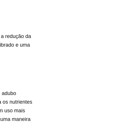
ra a redução da
librado e uma
o adubo
 os nutrientes
um uso mais
é uma maneira