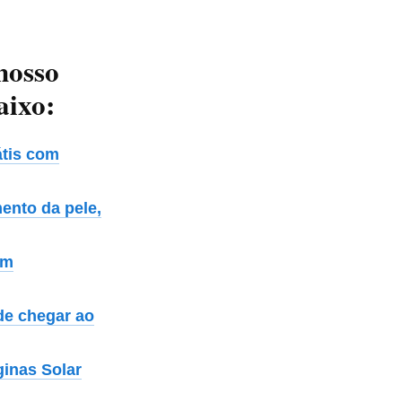
 nosso
aixo:
átis com
ento da pele,
em
de chegar ao
ginas Solar