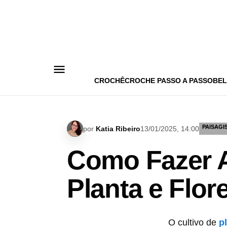
Pular
para
o
conteúdo
CROCHÊ
CROCHE PASSO A PASSO
BEL
PAISAGI
por
Katia Ribeiro
13/01/2025, 14:00
Como Fazer A
Planta e Flor
O cultivo de
p