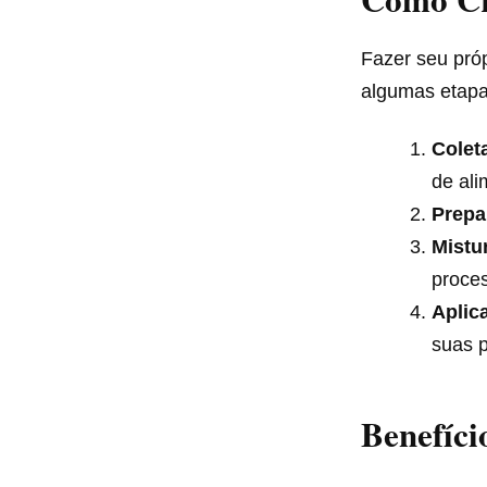
Fazer seu próp
algumas etapa
Colet
de ali
Prepa
Mistu
proce
Aplic
suas p
Benefíci