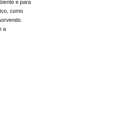
biente e para
tico, como
sorvendo.
e a