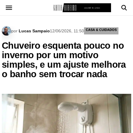
Pular
para
o
conteúdo
CASA & CUIDADOS
por
Lucas Sampaio
12/06/2026, 11:50
Chuveiro esquenta pouco no
inverno por um motivo
simples, e um ajuste melhora
o banho sem trocar nada