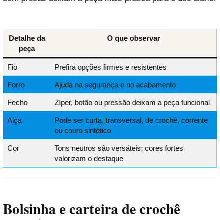
Detalhe da
O que observar
peça
Fio
Prefira opções firmes e resistentes
Forro
Ajuda na segurança e no acabamento
Fecho
Zíper, botão ou pressão deixam a peça funcional
Alça
Pode ser curta, transversal, de crochê, corrente
ou couro sintético
Cor
Tons neutros são versáteis; cores fortes
valorizam o destaque
Bolsinha e carteira de crochê