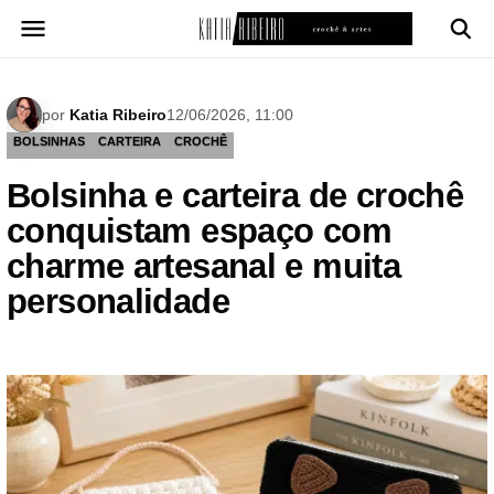
Pular
para
o
conteúdo
por
Katia Ribeiro
12/06/2026, 11:00
BOLSINHAS
CARTEIRA
CROCHÊ
Bolsinha e carteira de crochê
conquistam espaço com
charme artesanal e muita
personalidade