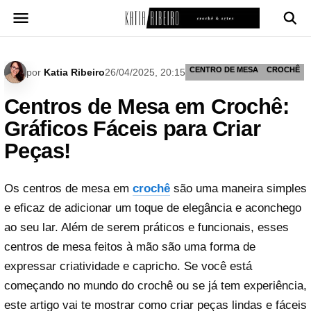
Pular
para
o
conteúdo
CENTRO DE MESA
CROCHÊ
por
Katia Ribeiro
26/04/2025, 20:15
Centros de Mesa em Crochê:
Gráficos Fáceis para Criar
Peças!
Os centros de mesa em
crochê
são uma maneira simples
e eficaz de adicionar um toque de elegância e aconchego
ao seu lar. Além de serem práticos e funcionais, esses
centros de mesa feitos à mão são uma forma de
expressar criatividade e capricho. Se você está
começando no mundo do crochê ou se já tem experiência,
este artigo vai te mostrar como criar peças lindas e fáceis