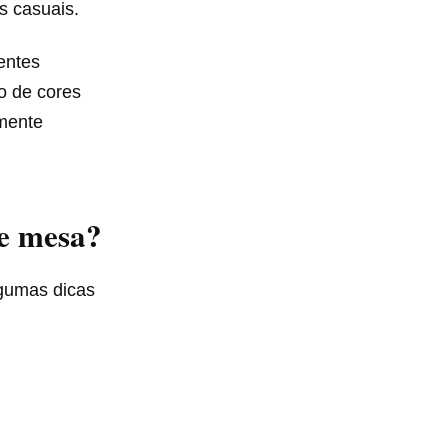
s casuais.
entes
o de cores
lmente
de mesa?
lgumas dicas