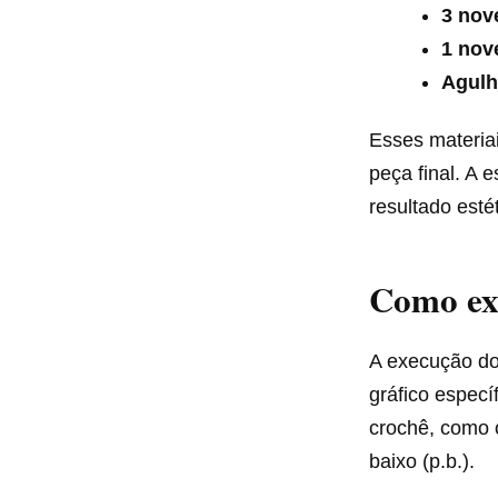
3 nov
1 nov
Agulh
Esses materiai
peça final. A 
resultado esté
Como exe
A execução do
gráfico especí
crochê, como o 
baixo (p.b.).