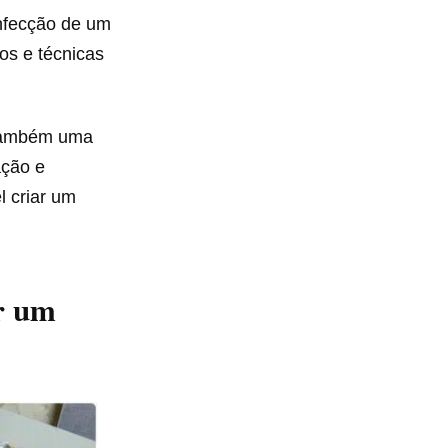
onfecção de um
cos e técnicas
 também uma
ação e
l criar um
er um