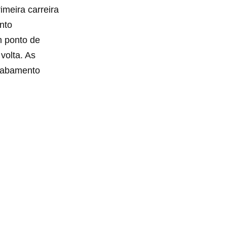
meira carreira
nto
m ponto de
volta. As
acabamento