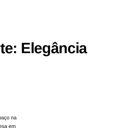
te: Elegância
paço na
mesa em