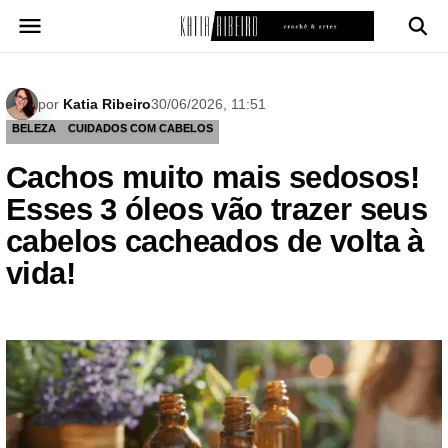
Pular
para
o
conteúdo
por
Katia Ribeiro
30/06/2026, 11:51
BELEZA
CUIDADOS COM CABELOS
Cachos muito mais sedosos!
Esses 3 óleos vão trazer seus
cabelos cacheados de volta à
vida!