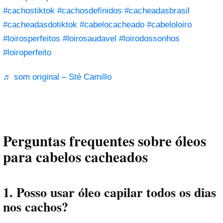
#cachostiktok
#cachosdefinidos
#cacheadasbrasil
#cacheadasdotiktok
#cabelocacheado
#cabeloloiro
#loirosperfeitos
#loirosaudavel
#loirodossonhos
#loiroperfeito
♬ som original – Sté Camillo
Perguntas frequentes sobre óleos
para cabelos cacheados
1. Posso usar óleo capilar todos os dias
nos cachos?