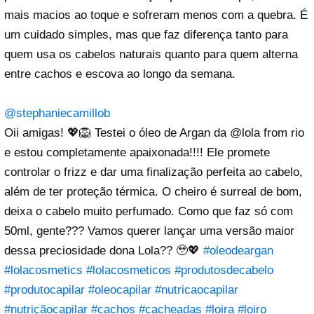
mais macios ao toque e sofreram menos com a quebra. É
um cuidado simples, mas que faz diferença tanto para
quem usa os cabelos naturais quanto para quem alterna
entre cachos e escova ao longo da semana.
@stephaniecamillob
Oii amigas! 💖🦁 Testei o óleo de Argan da @lola from rio
e estou completamente apaixonada!!!! Ele promete
controlar o frizz e dar uma finalização perfeita ao cabelo,
além de ter proteção térmica. O cheiro é surreal de bom,
deixa o cabelo muito perfumado. Como que faz só com
50ml, gente??? Vamos querer lançar uma versão maior
dessa preciosidade dona Lola?? 🥹💖
#oleodeargan
#lolacosmetics
#lolacosmeticos
#produtosdecabelo
#produtocapilar
#oleocapilar
#nutricaocapilar
#nutriçãocapilar
#cachos
#cacheadas
#loira
#loiro